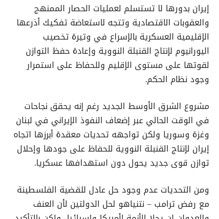
إيران بدورها لا تستسلم لعمليات الحصار الممنهج
والعقوبات الاقتصادية وتتجه لاستعاضة تفكيك أذرعها
الإقليمية العسكرية بالإسراع في وتيرة تخصيب
اليورانيوم لإنتاج القنبلة النووية وإعادة حفظ التوازن
لقوتها على مستوى الإقليم وللحفاظ على استمرار
وجود نظام الحكم.
مشروع الشرق الأوسط الجديد رغم إنه يحقق نجاحات
في الوقت الحالي عبر إضعاف النفوذ الإيراني في لبنان
وغزة وسوريا ولكن تواجهه تحديات معقدة أبرزها اتجاه
إيران لإنتاج القنبلة النووية للحفاظ على جودها وإحلال
توازن قوى جديد يحول دون استهدافها عسكريا.
ومن التحديات عدم وجود حل عادل للقضية الفلسطينة
مع رفض ترامب – نتنياهو لحل الدولتين لأن العنف
والعدوان لن يحلا الأزمة لأمريكا وإسرائيل ولكن بالتأكيد