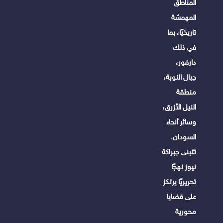
المناطق
المهمشة
تاريخيًا، بما
في ذلك
دارفور،
جبال النوبة،
منطقة
النيل الأزرق،
وسائر أنحاء
السودان.
تتبنى جبراكة
نيوز نهجًا
تحريريًا يرتكز
على قضايا
محورية