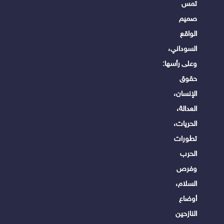
تمس
صميم
الواقع
السوداني،
وعلى رأسها:
حقوق
الإنسان،
العدالة،
الحريات،
تطورات
الحرب
وفرص
السلام،
أوضاع
النازحين