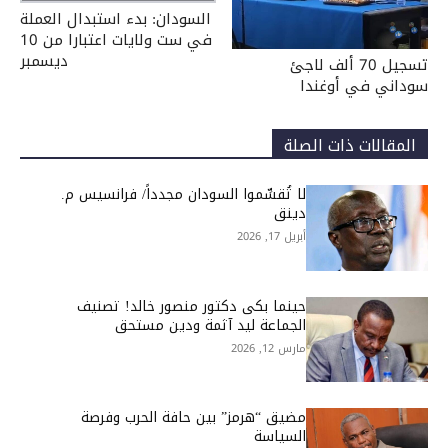
السودان: بدء استبدال العملة
في ست ولايات اعتبارا من 10
ديسمبر
تسجيل 70 ألف لاجئ
سوداني في أوغندا
المقالات ذات الصلة
لا تُقسِّموا السودان مجدداً/ فرانسيس م.
دينق
أبريل 17, 2026
حينما بكى دكتور منصور خالد! تصنيف
الجماعة ليد آثمة ودين مستحق
مارس 12, 2026
مضيق “هرمز” بين حافة الحرب وفرصة
السياسة