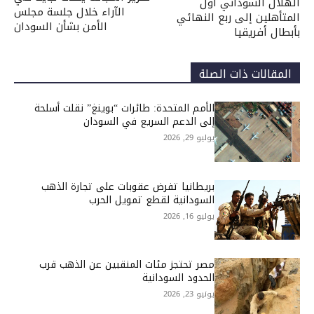
الهلال السوداني أول
الآراء خلال جلسة مجلس
المتأهلين إلى ربع النهائي
الأمن بشأن السودان
بأبطال أفريقيا
المقالات ذات الصلة
الأمم المتحدة: طائرات “بوينغ” نقلت أسلحة
إلى الدعم السريع في السودان
يوليو 29, 2026
بريطانيا تفرض عقوبات على تجارة الذهب
السودانية لقطع تمويل الحرب
يوليو 16, 2026
مصر تحتجز مئات المنقبين عن الذهب قرب
الحدود السودانية
يونيو 23, 2026