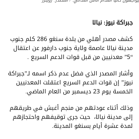
يواجهون حاليا انعدام الأمن الغذائي. / المصدر: رويترز
جبراكة نيوز: نيالا
كشف مصدر أهلي من بلدة سنغو 286 كلم جنوب
مدينة نيالا عاصمة ولاية جنوب دارفور عن اعتقال
“5” معدنيين من قبل قوات الدعم السريع .
وأشار المصدر الذي فضل عدم ذكر اسمه لـ”جبراكة
نيوز” إن قوات الدعم السريع اعتقلت المعدنيين
الخمسة يوم 23 ديسمبر من العام الماضي.
وذلك أثناء عودتهم من منجم أغبش في طريقهم
إلى مدينة نيالا، حيث جرى توقيفهم واحتجازهم
لمدة عشرة أيام بسنغو المدينة.