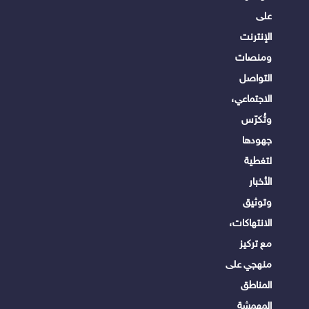
على
الإنترنت
ومنصات
التواصل
الاجتماعي،
وتُكرّس
جهودها
لتغطية
الأخبار
وتوثيق
الانتهاكات،
مع تركيز
منهجي على
المناطق
المهمشة