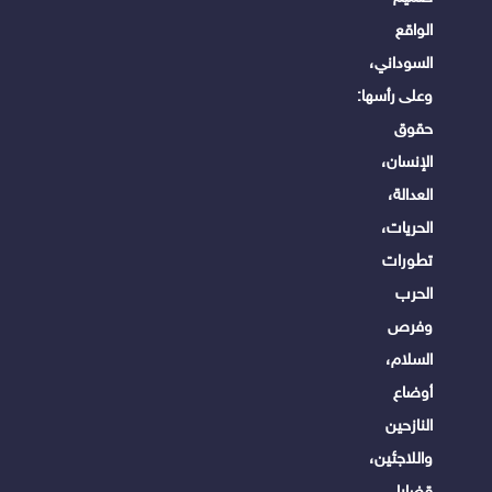
الواقع
السوداني،
وعلى رأسها:
حقوق
الإنسان،
العدالة،
الحريات،
تطورات
الحرب
وفرص
السلام،
أوضاع
النازحين
واللاجئين،
قضايا