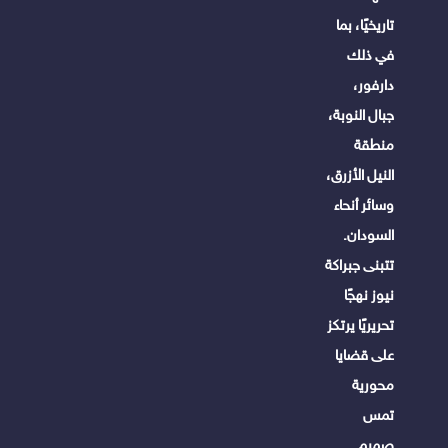
تاريخيًا، بما
في ذلك
دارفور،
جبال النوبة،
منطقة
النيل الأزرق،
وسائر أنحاء
السودان.
تتبنى جبراكة
نيوز نهجًا
تحريريًا يرتكز
على قضايا
محورية
تمس
صميم