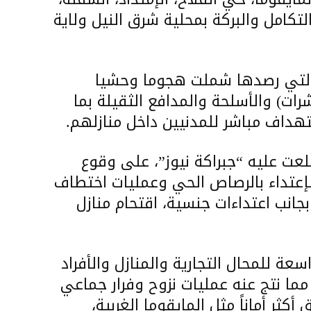
لتكامل والبركة بمحلية شرق النيل ولاية
ت التي رصدها شملت هجوما وحشيا
شرات) والأسلحة والمدافع الثقيلة بما
هداف مباشر للمدنيين داخل منازلهم.
لعت عليه “جبراكة نيوز”، على وقوع
لإعتداء بالرصاص الحي وعمليات اختطاف
جانب اعتداءات جنسية، اقتحام منازل
ة للمحال التجارية والمنازل والأفراد
ما نتج عنه عمليات نزوح وفرار جماعي
ثر أماناً مثل المايقوما الغربية،