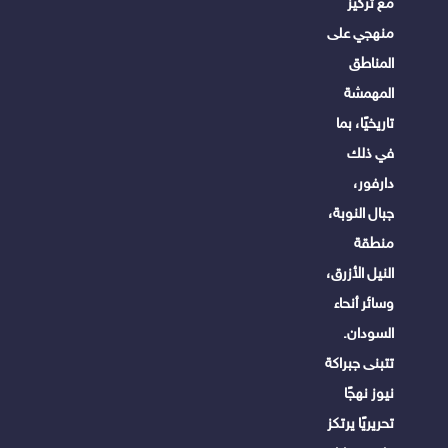
مع تركيز
منهجي على
المناطق
المهمشة
تاريخيًا، بما
في ذلك
دارفور،
جبال النوبة،
منطقة
النيل الأزرق،
وسائر أنحاء
السودان.
تتبنى جبراكة
نيوز نهجًا
تحريريًا يرتكز