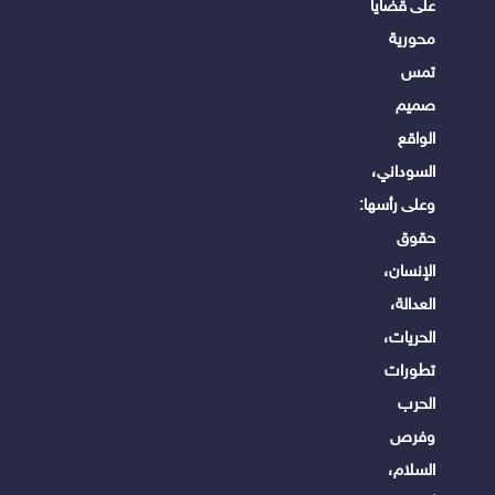
على قضايا
محورية
تمس
صميم
الواقع
السوداني،
وعلى رأسها:
حقوق
الإنسان،
العدالة،
الحريات،
تطورات
الحرب
وفرص
السلام،