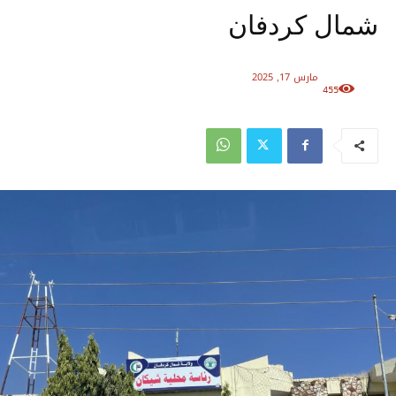
شمال كردفان
مارس 17, 2025
455