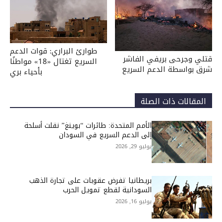
طوارئ البراري: قوات الدعم
قتلي وجرحى بريفي الفاشر
السريع تغتال «18» مواطنًا
شرق بواسطة الدعم السريع
بأحياء بري
المقالات ذات الصلة
الأمم المتحدة: طائرات “بوينغ” نقلت أسلحة
إلى الدعم السريع في السودان
يوليو 29, 2026
بريطانيا تفرض عقوبات على تجارة الذهب
السودانية لقطع تمويل الحرب
يوليو 16, 2026