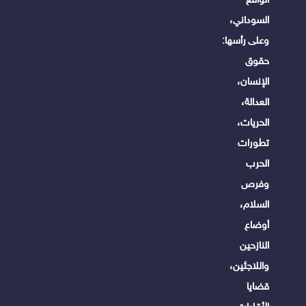
السوداني،
وعلى رأسها:
حقوق
الإنسان،
العدالة،
الحريات،
تطورات
الحرب
وفرص
السلام،
أوضاع
النازحين
واللاجئين،
قضايا