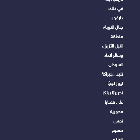
في ذلك
دارفور،
جبال النوبة،
منطقة
النيل الأزرق،
وسائر أنحاء
السودان.
تتبنى جبراكة
نيوز نهجًا
تحريريًا يرتكز
على قضايا
محورية
تمس
صميم
الواقع