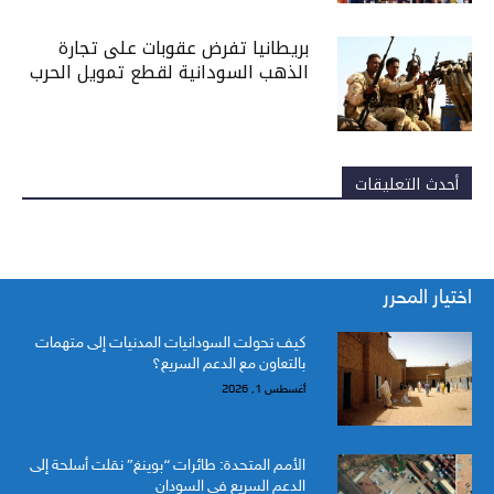
بريطانيا تفرض عقوبات على تجارة
الذهب السودانية لقطع تمويل الحرب
أحدث التعليقات
اختيار المحرر
كيف تحولت السودانيات المدنيات إلى متهمات
بالتعاون مع الدعم السريع؟
أغسطس 1, 2026
الأمم المتحدة: طائرات “بوينغ” نقلت أسلحة إلى
الدعم السريع في السودان