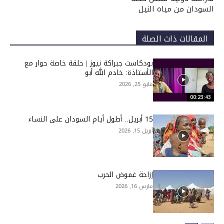
السودان من مياه النيل
المقالات ذات الصلة
بودكاست جبراكة نيوز | حلقة خاصة حوار مع
الأستاذة: خادم الله أبو
مايو 25, 2026
00:23:43
15 أبريل.. أطول أيام السودان على النساء
أبريل 15, 2026
إزاحة غموض الحرب
مارس 16, 2026