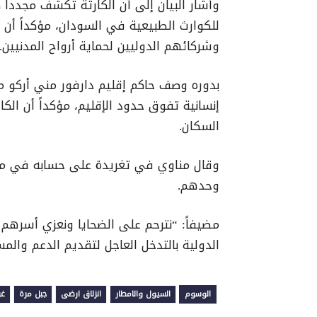
وأشار البيان إلى أن الكارثة تكشف مجدداً ض
للكوارث الطبيعية في السودان، مؤكداً أن مو
وشركائهم الدوليين لحماية أرواح المدنيين.
بدوره وصف حاكم إقليم دارفور مني أركو م
إنسانية تفوق حدود الإقليم، مؤكداً أن الكا
السكان.
وقال مناوي في تغريدة على حسابه في منص
وحدهم.
مضيفاً: “نترحم على الضحايا ونعزي أسرهم 
الدولية بالتدخل العاجل لتقديم الدعم وال
الوسوم
السيول والامطار
انزلاق ارضى
جبل مرة
غر