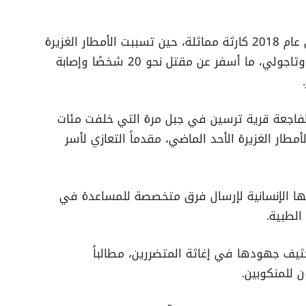
يُشار إلى أن المنطقة كانت قد شهدت في عام 2018 كارثة مماثلة، حين تسببت الأمطار الغزيرة
في انهيارٍ صخري ضرب قريتي وادي تليلي وتاجولي، ما أسفر عن مقتل نحو 20 شخصًا وإصابة
 لفاجعة قرية ترسين في جبل مرة التي خلفت مئات
لأمطار الغزيرة الأحد الماضي، مقدماً التعازي لأسر
لاتها الإنسانية لإرسال فرق متخصصة للمساعدة في
الطبية.
كثيف جهودها في إغاثة المتضررين، مطالباً
ن للمنكوبين.