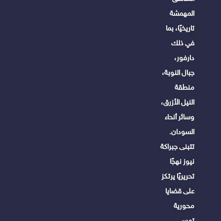
المهمشة
تاريخيًا، بما
في ذلك
دارفور،
جبال النوبة،
منطقة
النيل الأزرق،
وسائر أنحاء
السودان.
تتبنى جبراكة
نيوز نهجًا
تحريريًا يرتكز
على قضايا
محورية
تمس