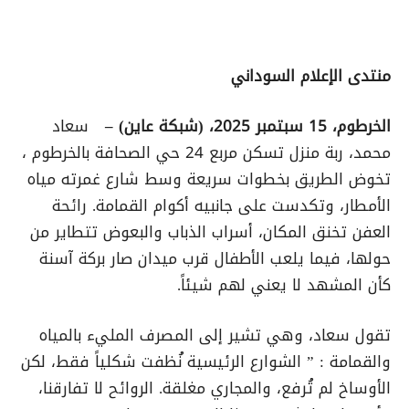
منتدى الإعلام السوداني
الخرطوم، 15 سبتمبر 2025، (شبكة عاين) –
سعاد
محمد، ربة منزل تسكن مربع 24 حي الصحافة بالخرطوم ،
تخوض الطريق بخطوات سريعة وسط شارع غمرته مياه
الأمطار، وتكدست على جانبيه أكوام القمامة. رائحة
العفن تخنق المكان، أسراب الذباب والبعوض تتطاير من
حولها، فيما يلعب الأطفال قرب ميدان صار بركة آسنة
كأن المشهد لا يعني لهم شيئاً.
تقول سعاد، وهي تشير إلى المصرف المليء بالمياه
والقمامة : ” الشوارع الرئيسية نُظفت شكلياً فقط، لكن
الأوساخ لم تُرفع، والمجاري مغلقة. الروائح لا تفارقنا،