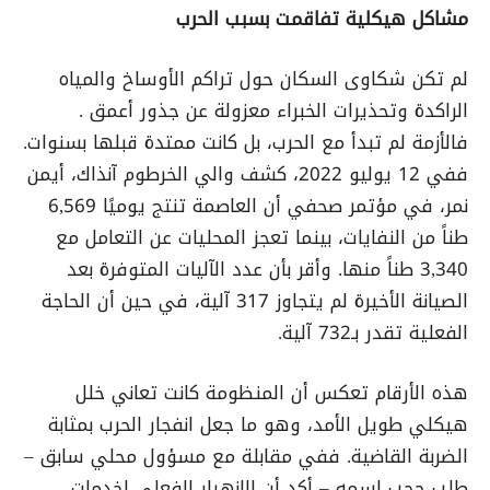
مشاكل هيكلية تفاقمت بسبب الحرب
لم تكن شكاوى السكان حول تراكم الأوساخ والمياه
الراكدة وتحذيرات الخبراء معزولة عن جذور أعمق .
فالأزمة لم تبدأ مع الحرب، بل كانت ممتدة قبلها بسنوات.
ففي 12 يوليو 2022، كشف والي الخرطوم آنذاك، أيمن
نمر، في مؤتمر صحفي أن العاصمة تنتج يوميًا 6,569
طناً من النفايات، بينما تعجز المحليات عن التعامل مع
3,340 طناً منها. وأقر بأن عدد الآليات المتوفرة بعد
الصيانة الأخيرة لم يتجاوز 317 آلية، في حين أن الحاجة
الفعلية تقدر بـ732 آلية.
هذه الأرقام تعكس أن المنظومة كانت تعاني خلل
هيكلي طويل الأمد، وهو ما جعل انفجار الحرب بمثابة
الضربة القاضية. ففي مقابلة مع مسؤول محلي سابق –
طلب حجب اسمه – أكد أن الانهيار الفعلي لخدمات