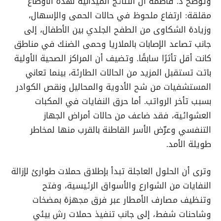
وتوضح د. فاطمة أن النتائج الميدانية لهذه الأوضاع
مقلقة: ارتفاع ملحوظ في حالات الحمى والإسهال،
وزيادة الشكاوى من الطفح الجلدي بين الأطفال، إلى
جانب تصاعد الإصابات بالملاريا وحمى الضنك في مناطق
كانت أقل تأثرًا سابقًا. وتضيف أن المراكز الصحية الأولية
باتت تستقبل المزيد من الحالات الطارئة، بينما تعاني
المستشفيات من شح الأدوية والمحاليل ونقص الكوادر
بسبب تأخر الرواتب. أما حرق النفايات في المكبات
العشوائية، فقد ضاعف من حالات أمراض الجهاز
التنفسي وعرّض الأسر القاطنة بالقرب منها لمخاطر
طويلة الأمد.
وترى أن الحلول العاجلة تبدأ بإطلاق حملات طوارئ لإزالة
النفايات من الشوارع والأسواق الرئيسية، وفتح
وتنظيف مصارف الأمطار عبر فرق مجهزة بمضخات
وشاحنات شفط، إلى جانب تنفيذ حملات رش بيئي