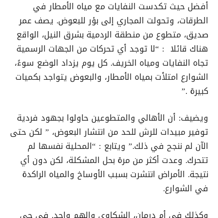
أفضل حيث تكدست النفايات مع مياه الأمطار في
الطرقات، وتحولت المجاري إلى بؤر للبعوض. يصف عمر
صديق، متطوع من منطقة الردمية بشرق النيل، الواقع
هناك قائلا : “لا توجد أي تحركات من الجهات الرسمية
تجاه النفايات ومياه الخريف. كل يوم يزداد الوضع سوءً،
الشوارع امتلأت بمياه الأمطار، والبعوض يتواجد بكميات
كبيرة .”
ويضيف: أن الأهالي والمتطوعين حاولوا بجهود فردية
توفير مبيدات للرش للحد من انتشار البعوض، ” لكن حتى
الآن لم ننجح في ذلك.” ويتابع : “المحلية نفسها لم
تتحرك. وعدت أكثر من مرة بحل المشكلة، لكن دون أي
نتيجة. الأمراض انتشرت بسبب الأوساخ والمياه الراكدة
في الشوارع.
وكذلك في أم درمان، الشكاوى والهم واحد. في حي