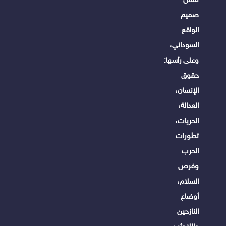
صميم
الواقع
السوداني،
وعلى رأسها:
حقوق
الإنسان،
العدالة،
الحريات،
تطورات
الحرب
وفرص
السلام،
أوضاع
النازحين