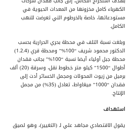
بهدف استخراج النحاس، إلى جانب فقدان شركات
الكهرباء كامل مخزونها من المعدات الحيوية في
مستودعاتها، خاصة بالخرطوم التي تعرضت للنهب
الكامل.
وبلغت نسبة التلف في محطة بحري الحرارية بحسب
الدكتور محمود شريف “100%” ومحطة قري (1.2.4)
محطة جبل أولياء أيضا نسبة “100%” بجانب فقدان
أطوال “1500” كيلو متر خطوط نقل، وسرقة (20) ألف
برميل من زيوت المحولات ومجمل الخسائر أدت إلى
فقدان “1000” ميغاواط، تعادل (35%) من مجمل
الإنتاج.
استهداف
يقول الاقتصادي مجاهد علي لـ (التغيير)، وهو لصيق