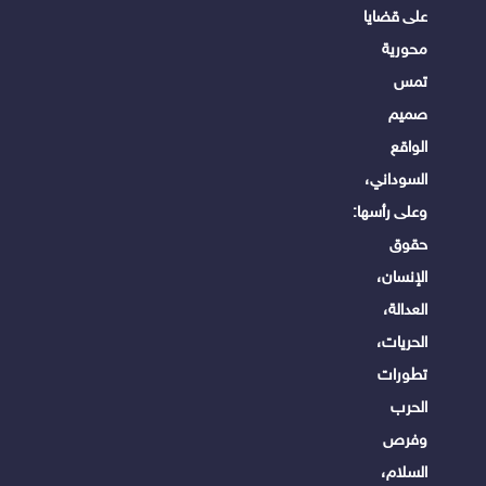
على قضايا
محورية
تمس
صميم
الواقع
السوداني،
وعلى رأسها:
حقوق
الإنسان،
العدالة،
الحريات،
تطورات
الحرب
وفرص
السلام،