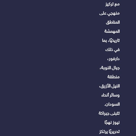
مع تركيز
منهجي على
المناطق
المهمشة
تاريخيًا، بما
في ذلك
دارفور،
جبال النوبة،
منطقة
النيل الأزرق،
وسائر أنحاء
السودان.
تتبنى جبراكة
نيوز نهجًا
تحريريًا يرتكز