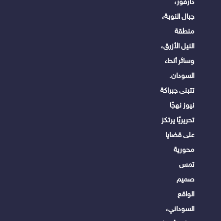
دارفور،
جبال النوبة،
منطقة
النيل الأزرق،
وسائر أنحاء
السودان.
تتبنى جبراكة
نيوز نهجًا
تحريريًا يرتكز
على قضايا
محورية
تمس
صميم
الواقع
السوداني،