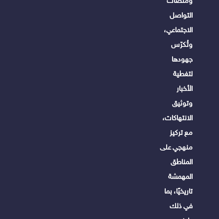
ومنصات
التواصل
الاجتماعي،
وتُكرّس
جهودها
لتغطية
الأخبار
وتوثيق
الانتهاكات،
مع تركيز
منهجي على
المناطق
المهمشة
تاريخيًا، بما
في ذلك