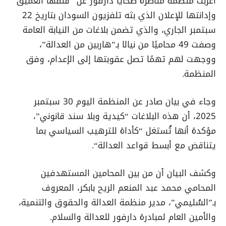
أعربت منظمة مناصرة ضحايا دارفور عن “قلقها العميق”
وإدانتها للإعلان الذي بثه تلفزيون السودان بتاريخ 22
سبتمبر الجاري، والذي تضمن بلاغات من النيابة العامة
وصفت 49 محاميًا من نيالا بـ”هاربين من العدالة”،
ووجهت لهم تهمًا تصل عقوبتها إلى الإعدام، وفق
المنظمة
.
وجاء في بيان صادر عن المنظمة اليوم 30 سبتمبر
2025، أن هذه البلاغات “كيدية وبلا سند قانوني”،
مؤكدة أنها تُستغل “كأداة للترهيب السياسي بما
يتناقض مع أبسط قواعد العدالة
“.
وكشف البيان أن من بين المحامين المستهدفين
المحامي محمد عبد المنعم الريح بابكر، المعروف
بـ”السُليمي”، مدير منظمة العدالة والحقوق والتنمية،
والأمين العام لمبادرة دارفور للعدالة والسلام
.