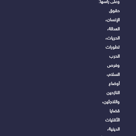
وعلى رأسها:
حقوق
الإنسان،
العدالة،
الحريات،
تطورات
الحرب
وفرص
السلام،
أوضاع
النازحين
واللاجئين،
قضايا
الأقليات
الدينية،