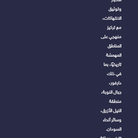
وتوثيق
الانتهاكات،
مع تركيز
منهجي على
المناطق
المهمشة
تاريخيًا، بما
في ذلك
دارفور،
جبال النوبة،
منطقة
النيل الأزرق،
وسائر أنحاء
السودان.