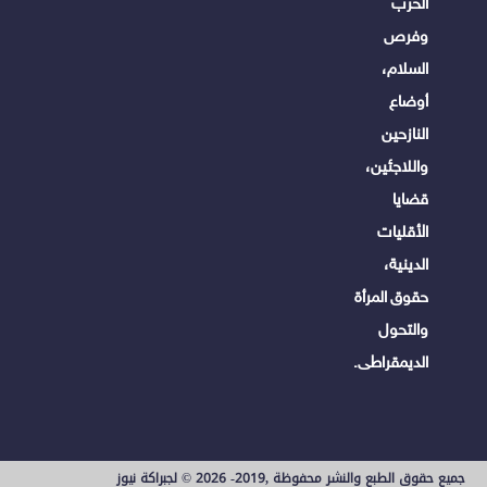
الحرب
وفرص
السلام،
أوضاع
النازحين
واللاجئين،
قضايا
الأقليات
الدينية،
حقوق المرأة
والتحول
الديمقراطى.
جميع حقوق الطبع والنشر محفوظة ,2019- 2026 © لجبراكة نيوز