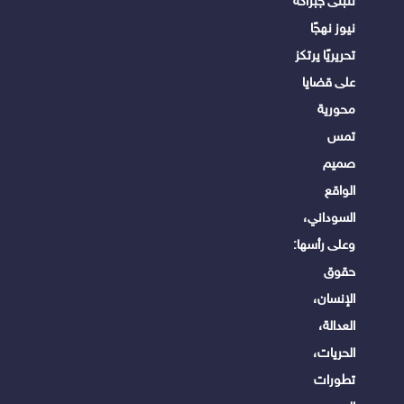
تتبنى جبراكة
نيوز نهجًا
تحريريًا يرتكز
على قضايا
محورية
تمس
صميم
الواقع
السوداني،
وعلى رأسها:
حقوق
الإنسان،
العدالة،
الحريات،
تطورات