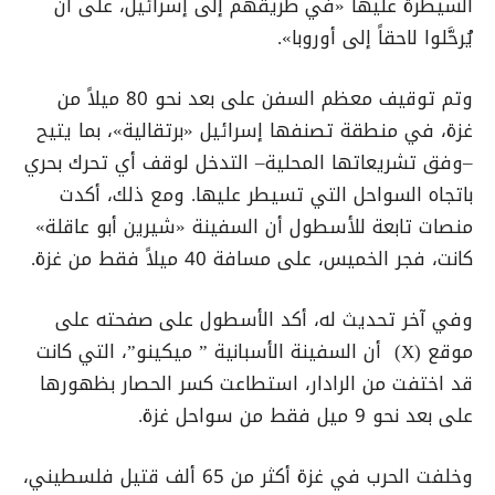
السيطرة عليها «في طريقهم إلى إسرائيل، على أن
يُرحَّلوا لاحقاً إلى أوروبا».
وتم توقيف معظم السفن على بعد نحو 80 ميلاً من
غزة، في منطقة تصنفها إسرائيل «برتقالية»، بما يتيح
–وفق تشريعاتها المحلية– التدخل لوقف أي تحرك بحري
باتجاه السواحل التي تسيطر عليها. ومع ذلك، أكدت
منصات تابعة للأسطول أن السفينة «شيرين أبو عاقلة»
كانت، فجر الخميس، على مسافة 40 ميلاً فقط من غزة.
وفي آخر تحديث له، أكد الأسطول على صفحته على
موقع (X) أن السفينة الأسبانية ” ميكينو”، التي كانت
قد اختفت من الرادار، استطاعت كسر الحصار بظهورها
على بعد نحو 9 ميل فقط من سواحل غزة.
وخلفت الحرب في غزة أكثر من 65 ألف قتيل فلسطيني،