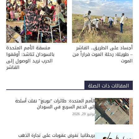
أجساد على الطريق.. الفاشر
منسقة الأمم المتحدة
– طويلة: رحلة الموت فراراً من
بالسودان تناشد: أوقفوا
الموت
الحرب نريد الوصول إلى
الفاشر
المقالات ذات الصلة
الأمم المتحدة: طائرات “بوينغ” نقلت أسلحة
إلى الدعم السريع في السودان
يوليو 29, 2026
بريطانيا تفرض عقوبات على تجارة الذهب