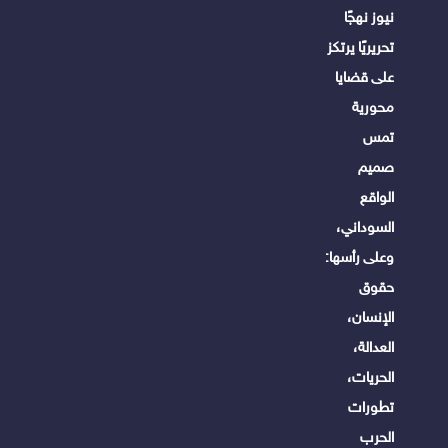
نيوز نهجًا
تحريريًا يرتكز
على قضايا
محورية
تمس
صميم
الواقع
السوداني،
وعلى رأسها:
حقوق
الإنسان،
العدالة،
الحريات،
تطورات
الحرب