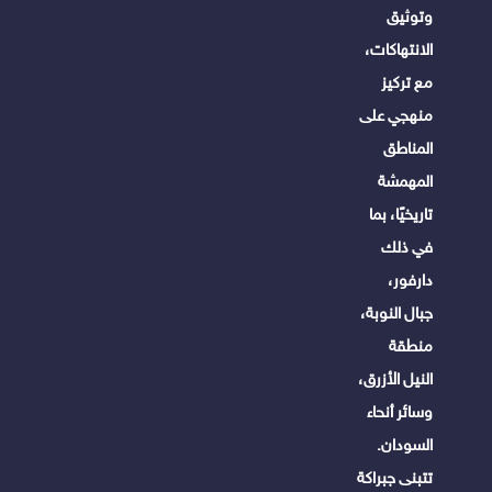
وتوثيق
الانتهاكات،
مع تركيز
منهجي على
المناطق
المهمشة
تاريخيًا، بما
في ذلك
دارفور،
جبال النوبة،
منطقة
النيل الأزرق،
وسائر أنحاء
السودان.
تتبنى جبراكة