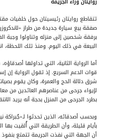
روايتان وراء الجريمة
تتقاطع روايتان رئيسيتان حول خلفيات مقتل
برفقة شخصين إلى منزله وتناولوا وجبة الفط
البيعة في ذلك اليوم. ومنذ تلك اللحظة، ا
أما الرواية الثانية، التي تداولها أصدقاؤه
قوات الدعم السريع. إذ تقول الرواية إن إس
شرق دلالة الحج والعمرة، وكان يقوم بصيانت
لإيواء جرحى من عناصرهم العائدين من معار
بطرد الجرحى من المنزل بحجة أنه يريد الانتق
وبحسب أصدقائه، الذين تحدثوا لـ«جُبراكة 
بأيام قليلة، وأن الطريقة التي أُلقيت بها 
أن الجهة التي نفذت الجريمة تتمتع بنفو