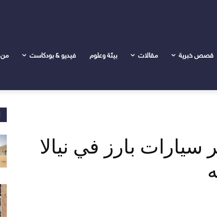
 نيالا بعد يوم من اختطافه
قصص خبرية
مقالات
بيئة وعلوم
فيديو & بودكاست
من 
ا
 سيارات بارز في نيالا
ه