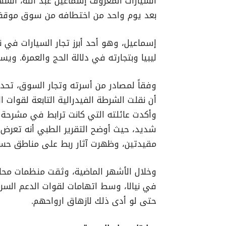
السيارات المعروف إسماعيل عبد الله، الشه
بعد يوم واحد من اختطافه من سوق موقف ا
إسماعيل، وهو أحد أبرز تجار السيارات في ني
ليبيا وبتجارته في دلالة الحج والعمرة. 
وفقاً لمصادر من أسرته وتجار السوق، تحدثو
أن نقلت الشرطة الفيدرالية التابعة لقوات 
وأكدت عائلته التي كانت ترابط في مشرحة م
شديد، حيث أوضح التقرير الطبي أنه تعرض ل
مقيدتين، وظهرت آثار ربط على مناطق ح
وخلال الأشهر الماضية، وثقت منظمات محل
في نيالا، وسط اتهامات لقوات الدعم السري
حتى لو أدى ذلك لازهاق ارواحهم.