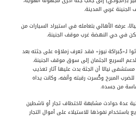
ير بـ(الجوكي) إلى جانب جثة أخرى مجهولة الهوية،
لجنينة غربي المدينة.
الا، عرفه الأهالي بتعامله في استيراد السيارات من
ويسكن في حي النهضة غرب موقف الجنينة.
ا لـ«جُبراكة نيوز» فقد تعرف زملاؤه على جثته بعد
الدعم السريع الجثمان إلى سوق موقف الجنينة.
ستشفى نيالا أن الجثة بدت عليها آثار تعذيب
لضرب المبرح وكُسرت رقبته وأنفه، وكانت يداه
ساسة من جسده.
ية عدة حوادث مشابهة لاختطاف تجار أو ناشطين
ع باستخدام نفوذها للاستيلاء على أموال التجار