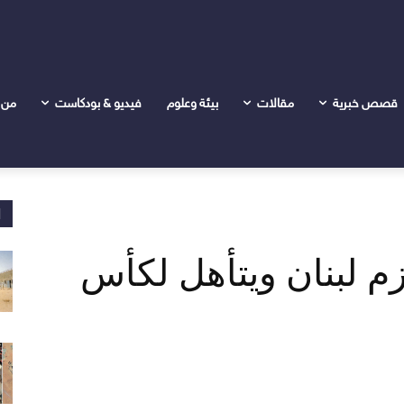
لكأس العرب بالدوحة
قصص خبرية
مقالات
بيئة وعلوم
فيديو & بودكاست
من 
ا
م لبنان ويتأهل لكأس