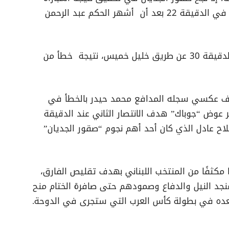
رغم نقص العدد عقب طرد اللاعب جون مانو في الدقيقة 22 بعد أن أشهر الحكم عبد الرحمن
تقدم المنتخب اللبناني بالهدف الأول في الدقيقة 30 عن طريق خليل خميس، نتيجة خطأ من
بهدف عكسي سجله المدافع محمد حيدر بالخطأ في
ل أن يخطف ياسر عوض “جوباك” هدف الانتصار الثاني عند الدقيقة
 صلاح عادل الذي كان أحد أهم نجوم “صقور الجديان”
 مكثفًا من المنتخب اللبناني بهدف تقليص الفارق،
نجد النيل والدفاع وصمودهم حتى صافرة الختام منح
عده في بطولة كأس العرب التي ستجرى في الدوحة.