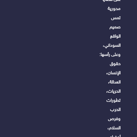
محورية
تمس
صميم
الواقع
السوداني،
وعلى رأسها:
حقوق
الإنسان،
العدالة،
الحريات،
تطورات
الحرب
وفرص
السلام،