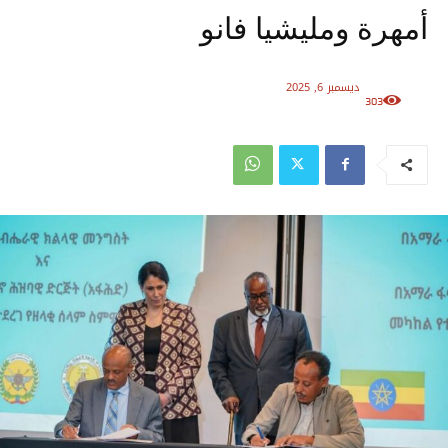
أمهرة ومليشيا فانو
ديسمبر 6, 2025
303