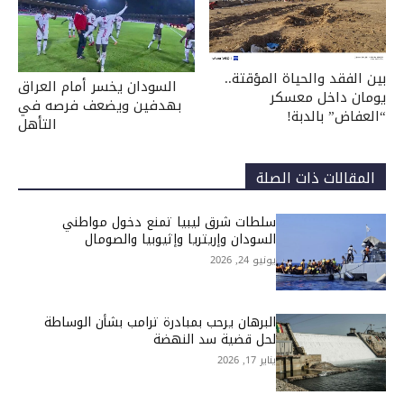
بين الفقد والحياة المؤقتة..
السودان يخسر أمام العراق
يومان داخل معسكر
بهدفين ويضعف فرصه في
“العفاض” بالدبة!
التأهل
المقالات ذات الصلة
سلطات شرق ليبيا تمنع دخول مواطني
السودان وإريتريا وإثيوبيا والصومال
يونيو 24, 2026
البرهان يرحب بمبادرة ترامب بشأن الوساطة
لحل قضية سد النهضة
يناير 17, 2026