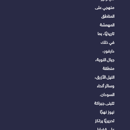
منهجي على
المناطق
المهمشة
تاريخيًا، بما
في ذلك
دارفور،
جبال النوبة،
منطقة
النيل الأزرق،
وسائر أنحاء
السودان.
تتبنى جبراكة
نيوز نهجًا
تحريريًا يرتكز
على قضايا