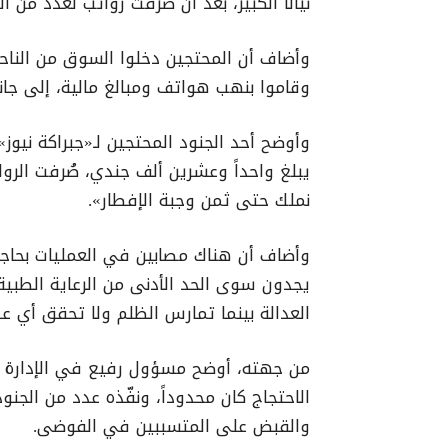
نيالا الكبير، بعد أن صُرفت رواتب لعدد من ال
وأضاف أن المحتجين دخلوا السوق من الناحي
وقاموا بنهب هواتف ومبالغ مالية، إلى جان
وأوضح أحد الجنود المحتجين لـ«جبراكة نيوز»
يبلغ واحداً وعشرين ألف جندي، صُرفت الروات
نملك حتى ثمن وجبة الإفطار».
وأضاف أن هناك مصابين في العمليات بحاجة 
يجدون سوى الحد الأدنى من الرعاية الطبية، 
العدالة بينما تمارس الظلم ولا تحقق أي عدا
من جهته، أوضح مسؤول رفيع في الإدارة المد
الاحتجاج كان محدوداً، ونفّذه عدد من الجنو
والقبض على المتسببين في الفوضى.