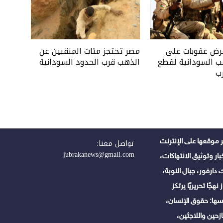
فرض عقوبات على
مصر تحتجز مئات المنقبين عن
ب السودانية لقطع
الذهب قرب الحدود السودانية
ب
 موقعها على الإنترنت
تواصل معنا:
jubrakanews@gmail.com
ر وتوثيق الانتهاكات،
دارفور، جبال النوبة،
هجًا تحريريًا يرتكز
ها: حقوق الإنسان،
زحين واللاجئين،