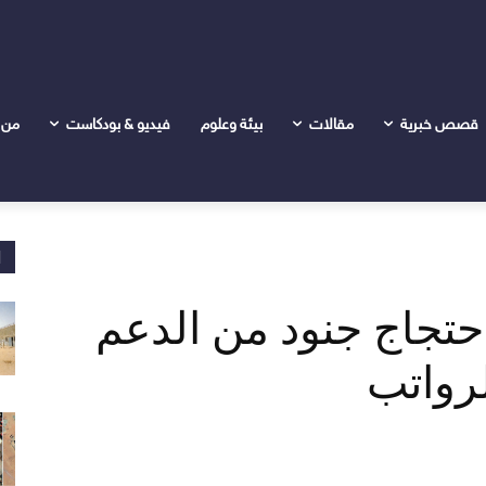
لدعم السريع على تأخر الرواتب
قصص خبرية
مقالات
بيئة وعلوم
فيديو & بودكاست
من 
ا
احتجاج جنود من الدعم
لرواتب