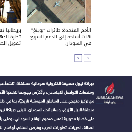
الأمم المتحدة: طائرات “بوينغ”
بريطانيا ت
نقلت أسلحة إلى الدعم السريع
تجارة الذه
في السودان
تمويل الحر
جبراكة نيوز، صحيفة الكترونية سودانية مستقلة، تنشط عبر
ومنصات التواصل الاجتماعي، وتُكرّس جهودها لتغطية الأخبا
مع تركيز منهجي على المناطق المهمشة تاريخيًا، بما في ذلك 
منطقة النيل الأزرق، وسائر أنحاء السودان. تتبنى جبراكة نيوز ن
على قضايا محورية تمس صميم الواقع السوداني، وعلى رأس
العدالة، الحريات، تطورات الحرب وفرص السلام، أوضاع النا