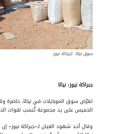
سوق نيالا: جُبراكة نيوز
جبراكة نيوز: نيالا
تعرّض سوق الموبايلات في نيالا، حاضرة ول
الخميس على يد مجموعة تُنسَب لقوات الدع
وقال أحد شهود العيان لـ«جبراكة نيوز» إ