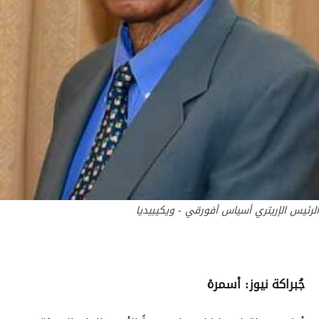
الرئيس الإريتري أسياس أفورقي - ويكيبيديا
جُبراكة نيوز: أسمرة