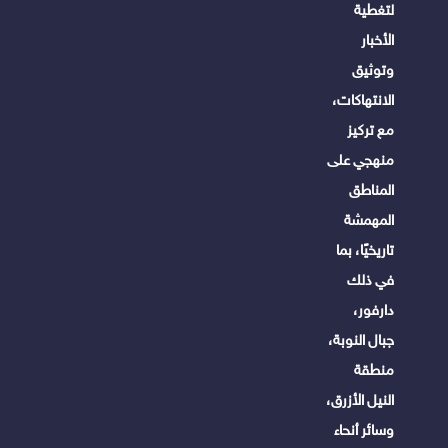
لتغطية
الأخبار
وتوثيق
الانتهاكات،
مع تركيز
منهجي على
المناطق
المهمشة
تاريخيًا، بما
في ذلك
دارفور،
جبال النوبة،
منطقة
النيل الأزرق،
وسائر أنحاء