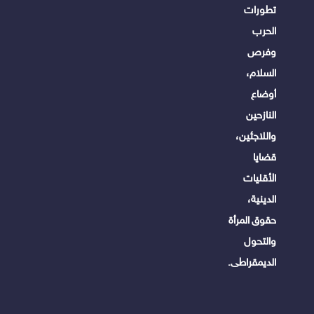
تطورات
الحرب
وفرص
السلام،
أوضاع
النازحين
واللاجئين،
قضايا
الأقليات
الدينية،
حقوق المرأة
والتحول
الديمقراطى.