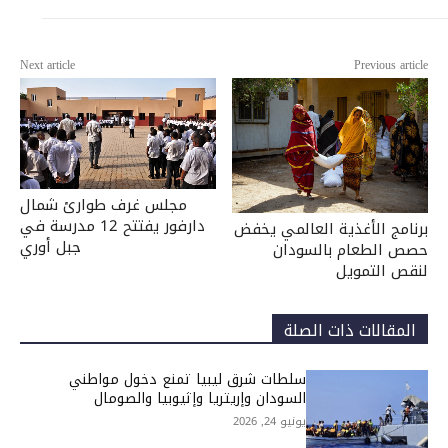
Next article
Previous article
مجلس غرف طوارئ شمال
دارفور يفتتح 12 مدرسة في
برنامج الأغذية العالمي يخفض
جبل أوري
حصص الطعام بالسودان
لنقص التمويل
المقالات ذات الصلة
سلطات شرق ليبيا تمنع دخول مواطني
السودان وإريتريا وإثيوبيا والصومال
يونيو 24, 2026