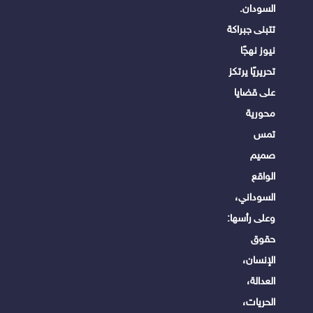
السودان.
تتبنى جبراكة
نيوز نهجًا
تحريريًا يرتكز
على قضايا
محورية
تمس
صميم
الواقع
السوداني،
وعلى رأسها:
حقوق
الإنسان،
العدالة،
الحريات،