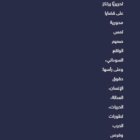
تحريريًا يرتكز
على قضايا
محورية
تمس
صميم
الواقع
السوداني،
وعلى رأسها:
حقوق
الإنسان،
العدالة،
الحريات،
تطورات
الحرب
وفرص