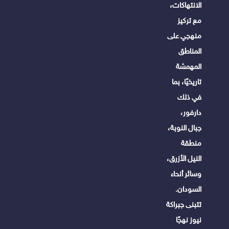
الانتهاكات،
مع تركيز
منهجي على
المناطق
المهمشة
تاريخيًا، بما
في ذلك
دارفور،
جبال النوبة،
منطقة
النيل الأزرق،
وسائر أنحاء
السودان.
تتبنى جبراكة
نيوز نهجًا