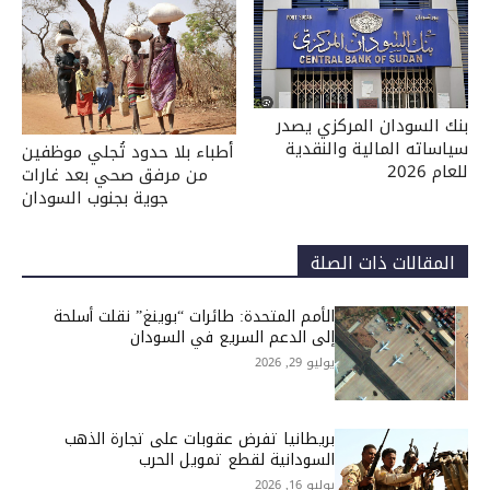
بنك السودان المركزي يصدر
سياساته المالية والنقدية
أطباء بلا حدود تُجلي موظفين
للعام 2026
من مرفق صحي بعد غارات
جوية بجنوب السودان
المقالات ذات الصلة
الأمم المتحدة: طائرات “بوينغ” نقلت أسلحة
إلى الدعم السريع في السودان
يوليو 29, 2026
بريطانيا تفرض عقوبات على تجارة الذهب
السودانية لقطع تمويل الحرب
يوليو 16, 2026