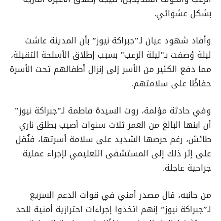
بشكل عشوائي.
وأفاد شهود عيان لـ”جبراكة نيوز” بأن المدينة عاشت
ليلة وُصفت بـ”ليلة الرعب” بسبب إطلاق الأسلحة الثقيلة،
مما دفع الكثير من الأسر إلى إنزال أطفالهم تحت الأسرة
حفاظًا على سلامتهم.
وفي حادثة مؤلمة، روت السيدة فاطمة لـ”جبراكة نيوز”
أن ابنها البالغ من العمر ثلاث سنوات أصيب بطلق ناري
طائش، رغم حرصها الشديد على سلامة أسرتها، فنُقل
على إثر ذلك إلى المستشفى التعليمي لإجراء عملية
جراحية عاجلة.
من جانبه، قال مصدر أمني في قوات الدعم السريع
لـ”جبراكة نيوز” إنهم اتخذوا إجراءات احترازية أمنية للحد