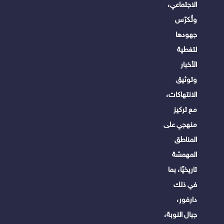
الاجتماعي،
وتُكرّس
جهودها
لتغطية
الأخبار
وتوثيق
الانتهاكات،
مع تركيز
منهجي على
المناطق
المهمشة
تاريخيًا، بما
في ذلك
دارفور،
جبال النوبة،