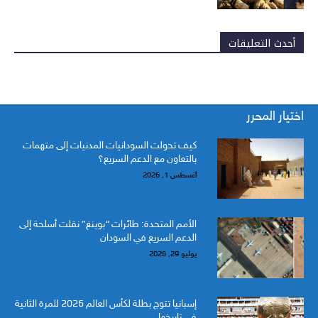
أحدث التعليقات
اختيار المحرر
كيف تحولت السودانيات المدنيات إلى متهمات
بالتعاون مع الدعم السريع؟
أغسطس 1, 2026
الأمم المتحدة: طائرات “بوينغ” نقلت أسلحة إلى
الدعم السريع في السودان
يوليو 29, 2026
إسبانيا تتوج بطلة لكأس العالم 2026 للمرة الثانية
في تاريخها