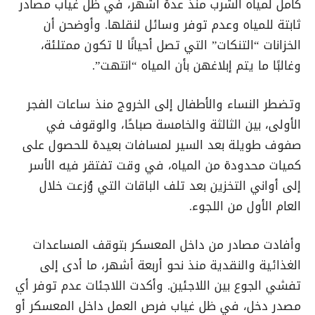
كامل لمياه الشرب منذ عدة أشهر، في ظل غياب مصادر
ثابتة للمياه وعدم توفر وسائل لنقلها. وأوضحن أن
الخزانات “التنكات” التي تصل أحيانًا لا تكون ممتلئة،
وغالبًا ما يتم إبلاغهن بأن المياه “انتهت”.
وتضطر النساء والأطفال إلى الخروج منذ ساعات الفجر
الأولى، بين الثالثة والخامسة صباحًا، والوقوف في
صفوف طويلة بعد السير لمسافات بعيدة للحصول على
كميات محدودة من المياه، في وقت تفتقر فيه الأسر
إلى أواني التخزين بعد تلف الباقات التي وُزعت خلال
العام الأول من اللجوء.
وأفادت مصادر من داخل المعسكر بتوقف المساعدات
الغذائية والنقدية منذ نحو أربعة أشهر، ما أدى إلى
تفشي الجوع بين اللاجئين. وأكدت اللاجئات عدم توفر أي
مصدر دخل، في ظل غياب فرص العمل داخل المعسكر أو