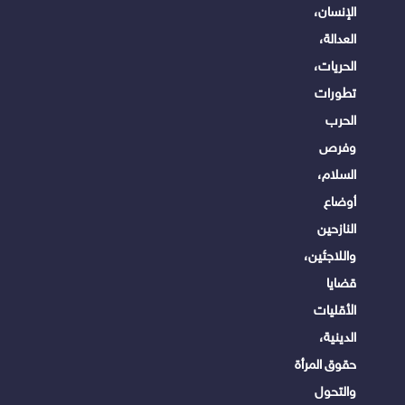
الإنسان،
العدالة،
الحريات،
تطورات
الحرب
وفرص
السلام،
أوضاع
النازحين
واللاجئين،
قضايا
الأقليات
الدينية،
حقوق المرأة
والتحول