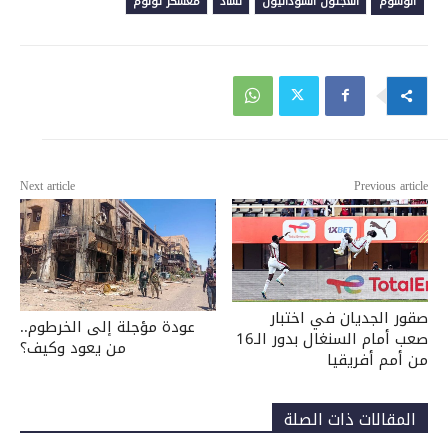
الوسوم
اللاجئون السودانيون
تشاد
معسكر تولوم
Next article
Previous article
صقور الجديان في اختبار
عودة مؤجلة إلى الخرطوم..
صعب أمام السنغال بدور الـ16
من يعود وكيف؟
من أمم أفريقيا
المقالات ذات الصلة