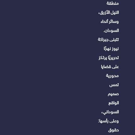
منطقة
النيل الأزرق،
وسائر أنحاء
السودان.
تتبنى جبراكة
نيوز نهجًا
تحريريًا يرتكز
على قضايا
محورية
تمس
صميم
الواقع
السوداني،
وعلى رأسها:
حقوق