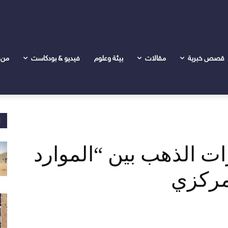
ت الذهب بين "الموارد المعدنية" والبنك المركزي
قصص خبرية
مقالات
بيئة وعلوم
فيديو & بودكاست
من 
ا
ت الذهب بين “الموارد
لمركزي