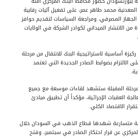
ة ببورتسودان حضور محافظ البنك المركزي آمنة
المعدنية محمد طاهر عمر، على تفعيل آليات رقابية
الجهاز المصرفي، ومراجعة السياسات لتقديم حوافز
 من الانتشار الميداني لكوادر الشركة في الولايات
.
كيزة أساسية لاستراتيجية البنك للانتقال من مرحلة
 الالتزام بضوابط الصادر الجديدة التي تعتمد
ية
.
لمرحلة المقبلة ستشهد لقاءات موسعة مع جميع
لجة العقبات الإجرائية، مؤكداً أن تطبيق مبادئ
رار الاقتصاد الكلي
.
ية متسارعة شهدها قطاع الذهب في السودان خلال
، بعدما عاد البنك المركزي عن قرار احتكار الصادر في سبتمبر، وفتح