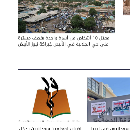
مقتل 10 أشخاص من أسرة واحدة بقصف مسيّرة
على حي الجلابية في الأبيض جُبراكة نيوز:الأبيض
سودانيون في ليبيا..
إضراب لمعلمين سودانيين يدخل