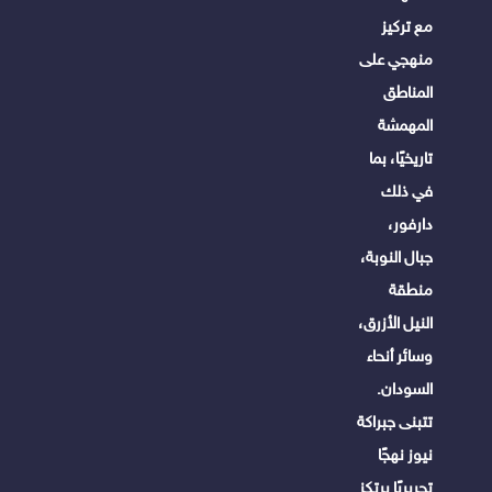
مع تركيز
منهجي على
المناطق
المهمشة
تاريخيًا، بما
في ذلك
دارفور،
جبال النوبة،
منطقة
النيل الأزرق،
وسائر أنحاء
السودان.
تتبنى جبراكة
نيوز نهجًا
تحريريًا يرتكز