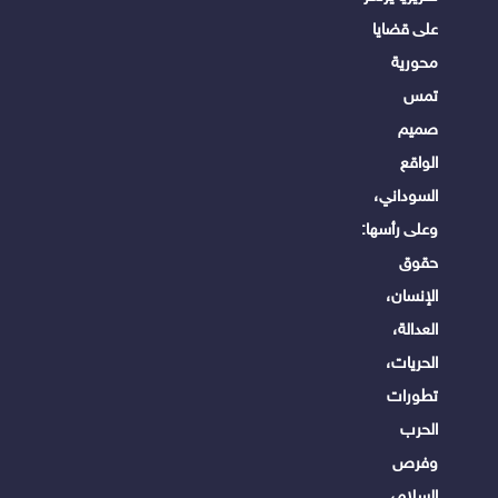
على قضايا
محورية
تمس
صميم
الواقع
السوداني،
وعلى رأسها:
حقوق
الإنسان،
العدالة،
الحريات،
تطورات
الحرب
وفرص
السلام،