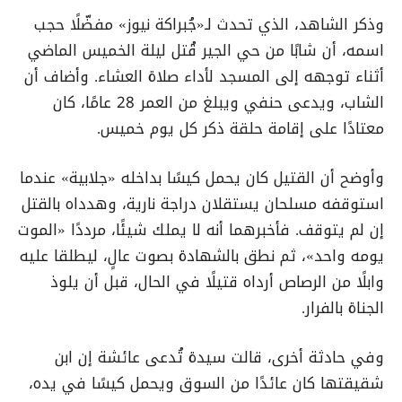
وذكر الشاهد، الذي تحدث لـ«جُبراكة نيوز» مفضّلًا حجب
اسمه، أن شابًا من حي الجير قُتل ليلة الخميس الماضي
أثناء توجهه إلى المسجد لأداء صلاة العشاء. وأضاف أن
الشاب، ويدعى حنفي ويبلغ من العمر 28 عامًا، كان
معتادًا على إقامة حلقة ذكر كل يوم خميس
.
وأوضح أن القتيل كان يحمل كيسًا بداخله «جلابية» عندما
استوقفه مسلحان يستقلان دراجة نارية، وهدداه بالقتل
إن لم يتوقف. فأخبرهما أنه لا يملك شيئًا، مرددًا «الموت
يومه واحد»، ثم نطق بالشهادة بصوت عالٍ، ليطلقا عليه
وابلًا من الرصاص أرداه قتيلًا في الحال، قبل أن يلوذ
الجناة بالفرار
.
وفي حادثة أخرى، قالت سيدة تُدعى عائشة إن ابن
شقيقتها كان عائدًا من السوق ويحمل كيسًا في يده،