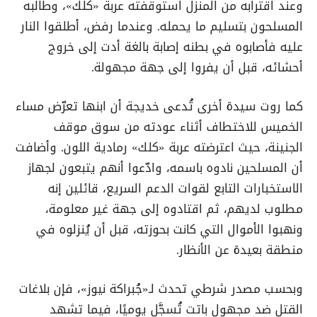
وعند اقترابه من المنزل استوقفته عربة «كلك»، وطالبه
المسلحون بتسليم ما يحمله. وعندما رفض، أطلقوا النار
عليه فأصابوه في بطنه إصابة بالغة أدت إلى خروج
أحشائه، قبل أن يفروا إلى جهة مجهولة
.
كما روت سيدة أخرى تُدعى خديجة أن ابنها تعرّض مساء
الخميس للاختطاف أثناء عودته من سوق موقف
الجنينة، حيث اعترضته عربة «كلك» رمادية اللون. وأضافت
أن المسلحين نادوه باسمه، وادّعوا أنهم يتبعون لجهاز
الاستخبارات التابع لقوات الدعم السريع، قائلين إنه
مطلوب لديهم، ثم اقتادوه إلى جهة غير معلومة،
ونهبوا الأموال التي كانت بحوزته، قبل أن يُنزلوه في
منطقة بعيدة عن الأنظار
.
وبحسب مصدر شرطي تحدث لـ«جُبراكة نيوز»، فإن بلاغات
القتل ضد مجهول باتت تُسجَّل يوميًا، فيما تشهد