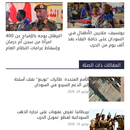
يونسيف: ملايين الأطفال في
البرهان يوجه بالإفراج عن 400
السودان على حافة البقاء بعد
امرأة من سجن أم درمان
ألف يوم من الحرب
وإسقاط غرامات النظام العام
المقالات ذات الصلة
الأمم المتحدة: طائرات “بوينغ” نقلت أسلحة
إلى الدعم السريع في السودان
يوليو 29, 2026
بريطانيا تفرض عقوبات على تجارة الذهب
السودانية لقطع تمويل الحرب
يوليو 16, 2026