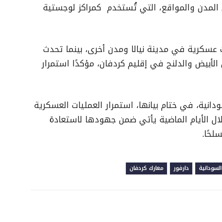
لمدن والمواقع، التي تُستخدم كمراكز لوجستية
ت عسكرية في مدينة نيالا ومدن أخرى، بينما تحدث
لأبيض والدلنج في إقليم كردفان، مؤكدًا استمرار
دانية، في ختام بيانها، استمرار العمليات العسكرية
ال الأيام الماضية يأتي ضمن جهودها لاستعادة
لحًا.
السودانية
دارفور
معارك كردفان