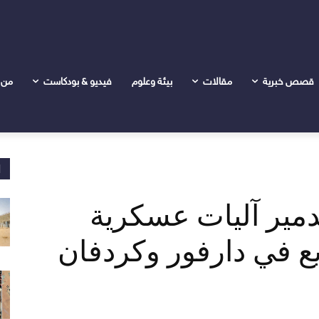
ية لقوات الدعم السريع في دارفور وكردفان
قصص خبرية
مقالات
بيئة وعلوم
فيديو & بودكاست
من 
ا
دمير آليات عسكرية
ع في دارفور وكردفان