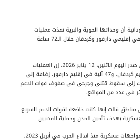
دانية أن وحداتها الجوية والبرية نفذت عمليات
عسكرية ضد تجمعات لقوات الدعم السريع في إقليمي دارفور وكردفان خلال الـ72 ساعة
وقالت القوات المسلحة، في تعميم صحفي صدر اليوم الاثنين، 12 يناير 2026، إن العمليات
أسفرت عن تدمير 56 آلية عسكرية في إقليم كردفان، و47 آلية في إقليم دارفور، إضافة إلى
 أشارت إلى سقوط قتلى وجرحى في صفوف قوات الدعم
ئر في عدد من المواقع.
 مناطق قالت إنها كانت خاضعة لقوات الدعم السريع
عسكرية بهدف تأمين المدن وحماية المدنيين.
وتشهد عدة مناطق في دارفور وكردفان مواجهات عسكرية منذ اندلاع الحرب في أبريل 2023،