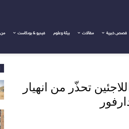
 انهيار إنساني شامل في دارفور
قصص خبرية
مقالات
بيئة وعلوم
فيديو & بودكاست
من 
ا
لاجئين تحذّر من انهيار
ارفور