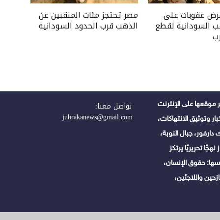
فرض عقوبات على
مصر تحتجز مئات المنقبين عن
ب السودانية لقطع
الذهب قرب الحدود السودانية
ب
 موقعها على الإنترنت
تواصل معنا:
jubrakanews@gmail.com
ر وتوثيق الانتهاكات،
دارفور، جبال النوبة،
هجًا تحريريًا يرتكز
ها: حقوق الإنسان،
زحين واللاجئين،