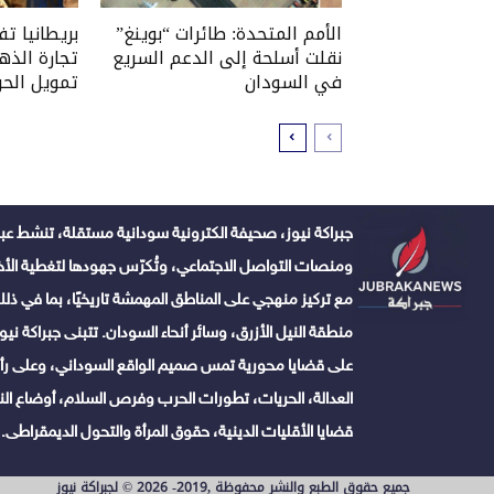
الأمم المتحدة: طائرات “بوينغ”
بريطانيا ت
نقلت أسلحة إلى الدعم السريع
تجارة الذه
في السودان
تمويل الحر
جبراكة نيوز، صحيفة الكترونية سودانية مستقلة، تنشط عبر
ومنصات التواصل الاجتماعي، وتُكرّس جهودها لتغطية الأخبا
مع تركيز منهجي على المناطق المهمشة تاريخيًا، بما في ذلك 
منطقة النيل الأزرق، وسائر أنحاء السودان. تتبنى جبراكة نيوز ن
على قضايا محورية تمس صميم الواقع السوداني، وعلى رأس
العدالة، الحريات، تطورات الحرب وفرص السلام، أوضاع النا
قضايا الأقليات الدينية، حقوق المرأة والتحول الديمقراطى.
جميع حقوق الطبع والنشر محفوظة ,2019- 2026 © لجبراكة نيوز