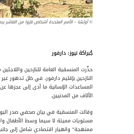
© أوتشا – الأمم المتحدة أشخاص فرّوا من الفاشر ي
جُبراكة نيوز: دارفور
حذّرت المنسقية العامة للنازحين واللاجئي
النازحين بإقليم دارفور، في ظل تدهور غي
المساعدات الإنسانية ما أدى إلى عجزها عن ت
الآلاف من المدنيين.
مستويات مميتة لا سيما وسط الأطفال والن
ممنهجة” وانهيار اقتصادي شامل إلى جانب 