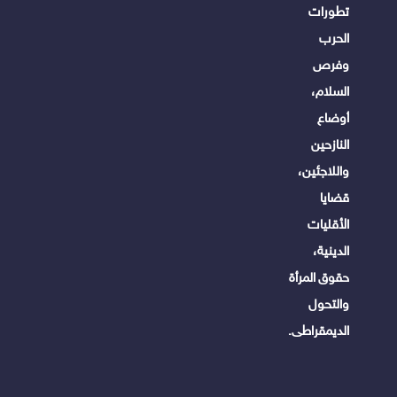
تطورات
الحرب
وفرص
السلام،
أوضاع
النازحين
واللاجئين،
قضايا
الأقليات
الدينية،
حقوق المرأة
والتحول
الديمقراطى.