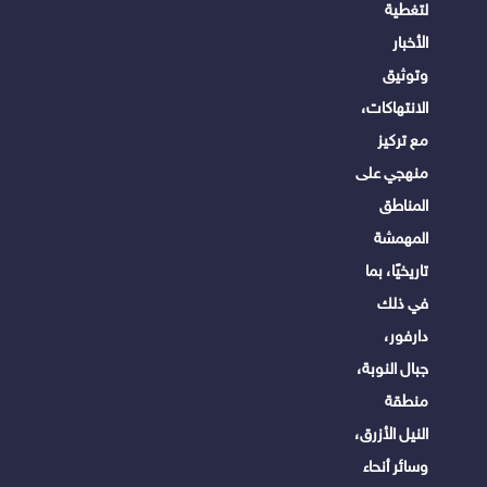
لتغطية
الأخبار
وتوثيق
الانتهاكات،
مع تركيز
منهجي على
المناطق
المهمشة
تاريخيًا، بما
في ذلك
دارفور،
جبال النوبة،
منطقة
النيل الأزرق،
وسائر أنحاء