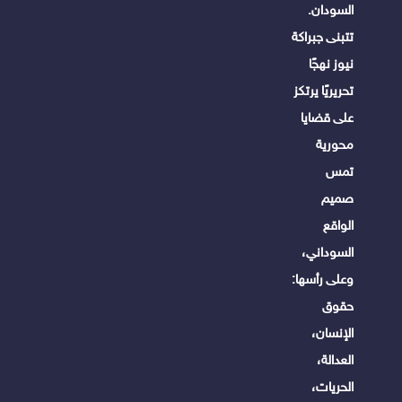
السودان.
تتبنى جبراكة
نيوز نهجًا
تحريريًا يرتكز
على قضايا
محورية
تمس
صميم
الواقع
السوداني،
وعلى رأسها:
حقوق
الإنسان،
العدالة،
الحريات،