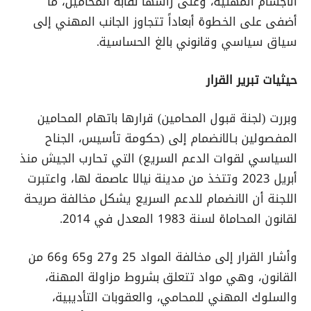
الأجسام المهنية، وعلى رأسها نقابة المحامين، ما
أضفى على الخطوة أبعاداً تتجاوز الجانب المهني إلى
سياق سياسي وقانوني بالغ الحساسية.
حيثيات تبرير القرار
وبررت (لجنة قبول المحامين) قرارها باتهام المحامين
المفصولين بـالانضمام إلى (حكومة تأسيس، الجناح
السياسي لقوات الدعم السريع) التي تحارب الجيش منذ
أبريل 2023 وتتخذ من مدينة نيالا عاصمة لها، واعتبرت
اللجنة أن الانضمام للدعم السريع يشكل مخالفة صريحة
لقانون المحاماة لسنة 1983 المعدل في 2014.
وأشار القرار إلى مخالفة المواد 25 و27 و65 و66 من
القانون، وهي مواد تتعلق بشروط مزاولة المهنة،
والسلوك المهني للمحامي، والعقوبات التأديبية،