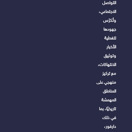
التواصل
الاجتماعي،
وتُكرّس
جهودها
لتغطية
الأخبار
وتوثيق
الانتهاكات،
مع تركيز
منهجي على
المناطق
المهمشة
تاريخيًا، بما
في ذلك
دارفور،