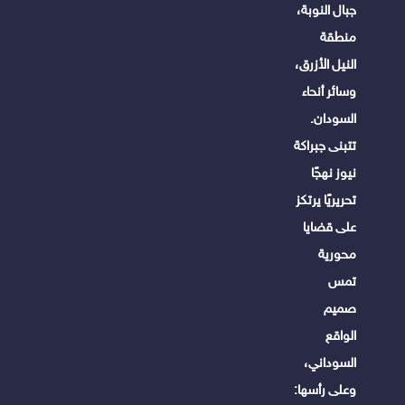
جبال النوبة،
منطقة
النيل الأزرق،
وسائر أنحاء
السودان.
تتبنى جبراكة
نيوز نهجًا
تحريريًا يرتكز
على قضايا
محورية
تمس
صميم
الواقع
السوداني،
وعلى رأسها: