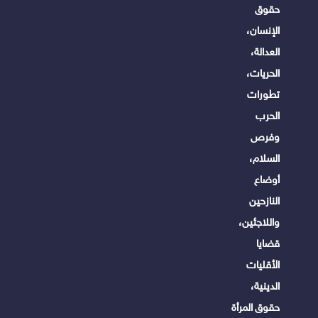
حقوق
الإنسان،
العدالة،
الحريات،
تطورات
الحرب
وفرص
السلام،
أوضاع
النازحين
واللاجئين،
قضايا
الأقليات
الدينية،
حقوق المرأة