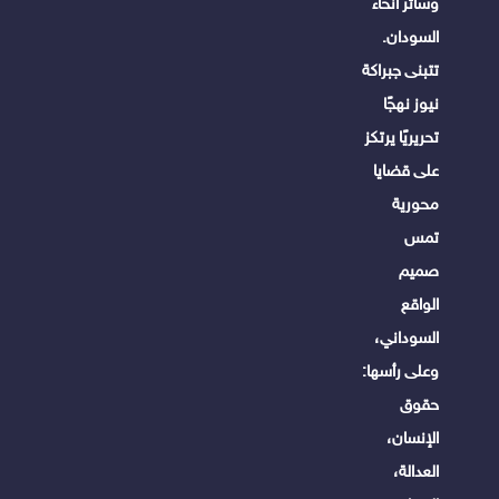
وسائر أنحاء
السودان.
تتبنى جبراكة
نيوز نهجًا
تحريريًا يرتكز
على قضايا
محورية
تمس
صميم
الواقع
السوداني،
وعلى رأسها:
حقوق
الإنسان،
العدالة،