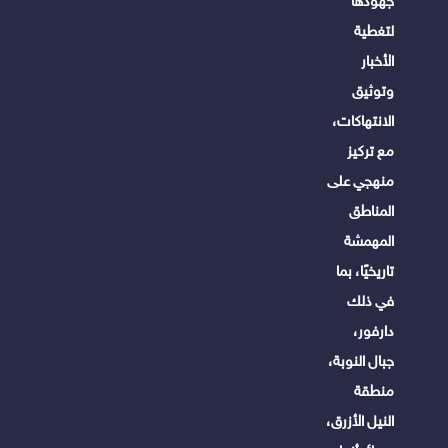
جهودها
لتغطية
الأخبار
وتوثيق
الانتهاكات،
مع تركيز
منهجي على
المناطق
المهمشة
تاريخيًا، بما
في ذلك
دارفور،
جبال النوبة،
منطقة
النيل الأزرق،