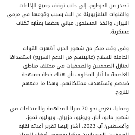
تصدر من الخرطوم، إلى جانب توقف جميع الإذاعات
والقنوات التلفزيوينة عن البث بسبب وقوعها في مرمى
النيران، واتخذ المسلحون مباني بعضها بمثابة ثكنات
عسكرية.
وفي وقت مبكر من شهور الحرب أظهرت القوات
الحاملة للسلاح (غالبيتهم من الدعم السريع) استهدافا
لمنازل الصحفيين والصحفيات في مختلف مناطق
العاصمة ما أثار المخاوف بأن هناك خطة ممنهجة
ضدهم وتستهدف ممتلكاتهم، وهذا ما دفعهم
للنزوح.
وعمليا، تعرض نحو 70 منزلا للمداهمة والاعتداءات في
شهور مايو/ آيار، ويونيو/ حزيران، ويوليو/ تموز،
وأغسطس/ آب 2023، أشار إليها تقرير أعدته نقابة
الصحفيين السودانيين مبكرا بخصوص أوضاع الحريات