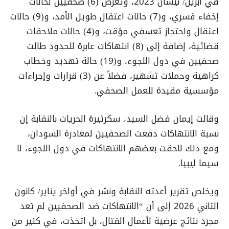
في أبريل/ نيسان 2023، وتعرض (6) صحفيين لحالات
إخفاء قسري، و(7) حالات اعتقال طويل الأمد، و(9) حالات
اعتقال واحتجاز تعسفي مؤقت، و(4) حالات ملاحقات
قضائية، إضافة إلى (8) انتهاكات عابرة للحدود طالت
صحفيين في دول اللجوء، و(19) حالة تهديد وخطاب
كراهية وحملات تشهير، فضلاً عن (3) قرارات وإجراءات
مؤسسية مقيدة للعمل الصحفي.
وقالت إيمان فضل السيد، سكرتيرة الحريات بالنقابة إن
نسبة الانتهاكات دفعت الصحفيين لمغادرة السودان،
ومع ذلك لاحقت بعضهم الانتهاكات في دول اللجوء، لا
سيما ليبيا.
ويخلص تقرير أعدته النقابة ونشر في أواخر يناير/ كانون
الثاني 2026 إلى أن “الانتهاكات ضد الصحفيين لم تعد
مجرد نتائج عرضية لأعمال القتال، بل اتخذت، في كثير من