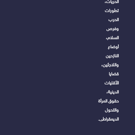
الحريات،
تطورات
الحرب
وفرص
السلام،
أوضاع
النازحين
واللاجئين،
قضايا
الأقليات
الدينية،
حقوق المرأة
والتحول
الديمقراطى.