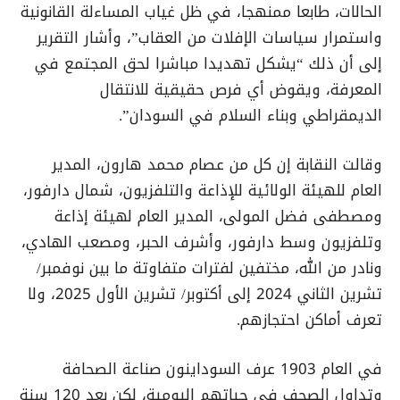
الحالات، طابعا ممنهجا، في ظل غياب المساءلة القانونية
واستمرار سياسات الإفلات من العقاب”، وأشار التقرير
إلى أن ذلك “يشكل تهديدا مباشرا لحق المجتمع في
المعرفة، ويقوض أي فرص حقيقية للانتقال
الديمقراطي وبناء السلام في السودان”.
وقالت النقابة إن كل من عصام محمد هارون، المدير
العام للهيئة الولائية للإذاعة والتلفزيون، شمال دارفور،
ومصطفى فضل المولى، المدير العام لهيئة إذاعة
وتلفزيون وسط دارفور، وأشرف الحبر، ومصعب الهادي،
ونادر من الله، مختفين لفترات متفاوتة ما بين نوفمبر/
تشرين الثاني 2024 إلى أكتوبر/ تشرين الأول 2025، ولا
تعرف أماكن احتجازهم.
في العام 1903 عرف السوداينون صناعة الصحافة
وتداول الصحف في حياتهم اليومية، لكن بعد 120 سنة