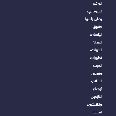
الواقع
السوداني،
وعلى رأسها:
حقوق
الإنسان،
العدالة،
الحريات،
تطورات
الحرب
وفرص
السلام،
أوضاع
النازحين
واللاجئين،
قضايا