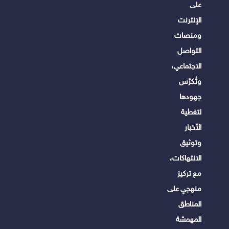
على
الإنترنت
ومنصات
التواصل
الاجتماعي،
وتُكرّس
جهودها
لتغطية
الأخبار
وتوثيق
الانتهاكات،
مع تركيز
منهجي على
المناطق
المهمشة