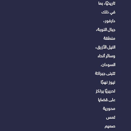
تاريخيًا، بما
في ذلك
دارفور،
جبال النوبة،
منطقة
النيل الأزرق،
وسائر أنحاء
السودان.
تتبنى جبراكة
نيوز نهجًا
تحريريًا يرتكز
على قضايا
محورية
تمس
صميم