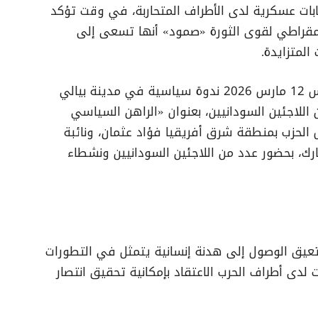
ات عسكرية لدى الأطراف المتحاربة، في وقت تؤكد
مقراطي لقوى الثورة «صمود» أنها تسعى إلى
المتزايدة.
ونظم حزب المؤتمر السوداني مساء الخميس 12 مارس 2026 ندوة سياسية في مدينة بيالي
اللاجئين السودانيين، بعنوان «الراهن السياسي
الحزب بمنطقة شرق أفريقيا فؤاد عثمان، ونائبة
بارك، بحضور عدد من اللاجئين السودانيين ونشطاء
ي تعيق الوصول إلى هدنة إنسانية يتمثل في التطورات
 لدى أطراف الحرب الاعتقاد بإمكانية تحقيق انتصار