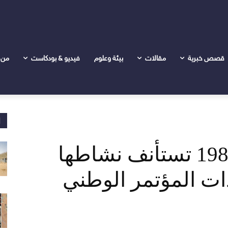
قصص خبرية
مقالات
بيئة وعلوم
فيديو & بودكاست
من 
ا
لجنة تفكيك نظام 1989 تستأنف نشاطها
دات المؤتمر الوطني