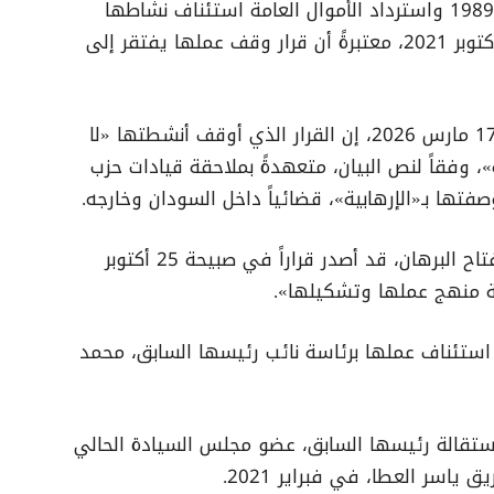
أعلنت لجنة تفكيك نظام الثلاثين من يونيو 1989 واسترداد الأموال العامة استئناف نشاطها
ومهامها، رغم تجميده رسمياً منذ انقلاب أكتوبر 2021، معتبرةً أن قرار وقف عملها يفتقر إلى
وقالت اللجنة، في بيان صادر اليوم الثلاثاء 17 مارس 2026، إن القرار الذي أوقف أنشطتها «لا
»، وفقاً لنص البيان، متعهدةً بملاحقة قيادات حزب
فتها بـ«الإرهابية»، قضائياً داخل السودان وخارجه.
وكان رئيس مجلس السيادة، الفريق عبد الفتاح البرهان، قد أصدر قراراً في صبيحة 25 أكتوبر
استئناف عملها برئاسة نائب رئيسها السابق، محمد
ستقالة رئيسها السابق، عضو مجلس السيادة الحالي
ياسر العطا، في فبراير 2021.