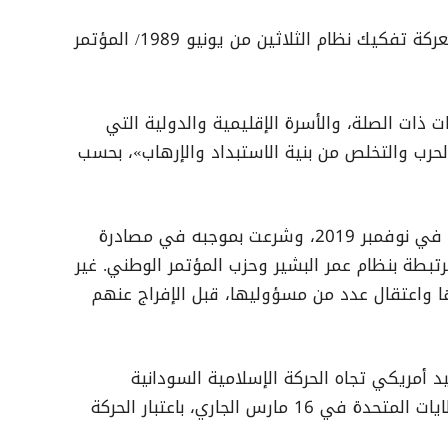
وأكدت اللجنة أنها ماضية في «استكمال معركة تفكيك نظام الثلاثين من يونيو 1989/ المؤتمر
 ذات الصلة، والأسرة الإقليمية والدولية التي
حرب والتخلص من بنية الاستبداد والإرهاب»، بحسب
وكانت اللجنة قد شُكّلت بموجب قانون خاص في نوفمبر 2019، وشرعت بموجبه في مصادرة
بطة بنظام عمر البشير وحزب المؤتمر الوطني. غير
د نشاطها واعتقال عدد من مسؤوليها، قبل الإفراج عنهم
أمريكي تجاه الحركة الإسلامية السودانية
وواجهاتها المتعددة، عقب سريان قرار الولايات المتحدة في 16 مارس الجاري، باعتبار الحركة