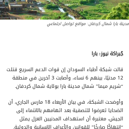
مدينة بارا شمال كردفان: مواقع تواصل اجتماعي
جُبراكة نيوز: بارا
قالت شبكة أطباء السودان إن قوات الدعم السريع قتلت
12 مدنيًا، بينهم 6 نساء، وأصابت 3 آخرين في منطقة
“شريم ميما” شمال مدينة بارا بولاية شمال كردفان.
وأوضحت الشبكة، في بيان الأربعاء 18 مارس الجاري، أن
الضحايا تعرضوا للتصفية بعد اتهامهم بالانتماء إلى
الجيش، معتبرة أن استهداف المدنيين العزل يمثل
“انتهاكًا صارخًا” للقوانين والأعراف الإنسانية والدولية.