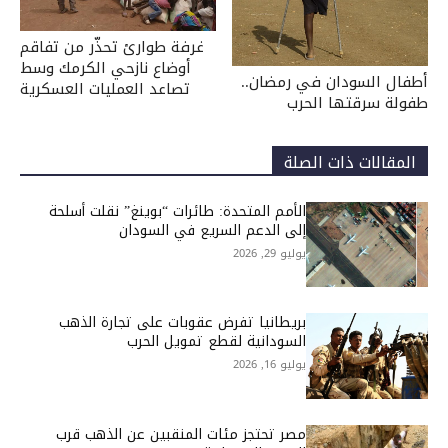
غرفة طوارئ تحذّر من تفاقم
أوضاع نازحي الكرمك وسط
أطفال السودان في رمضان..
تصاعد العمليات العسكرية
طفولة سرقتها الحرب
المقالات ذات الصلة
الأمم المتحدة: طائرات “بوينغ” نقلت أسلحة
إلى الدعم السريع في السودان
يوليو 29, 2026
بريطانيا تفرض عقوبات على تجارة الذهب
السودانية لقطع تمويل الحرب
يوليو 16, 2026
مصر تحتجز مئات المنقبين عن الذهب قرب