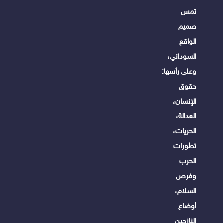
تمس
صميم
الواقع
السوداني،
وعلى رأسها:
حقوق
الإنسان،
العدالة،
الحريات،
تطورات
الحرب
وفرص
السلام،
أوضاع
النازحين