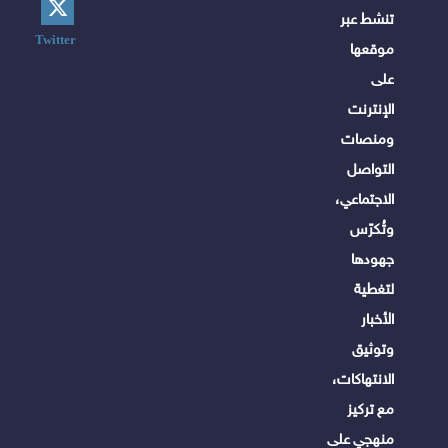
تنشط عبر
Twitter
موقعها
على
الإنترنت
ومنصات
التواصل
الاجتماعي،
وتُكرّس
جهودها
لتغطية
الأخبار
وتوثيق
الانتهاكات،
مع تركيز
منهجي على