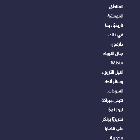
المناطق
المهمشة
تاريخيًا، بما
في ذلك
دارفور،
جبال النوبة،
منطقة
النيل الأزرق،
وسائر أنحاء
السودان.
تتبنى جبراكة
نيوز نهجًا
تحريريًا يرتكز
على قضايا
محورية