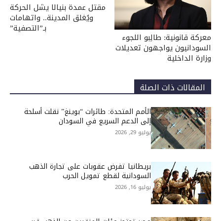
مقتل عمدة بنيالا يشل الحركة
ويُغلق المدينة.. واتهامات
بـ”التصفية”
معركة قانونية: طالِبو اللجوء
السودانيون يواجهون تعديلات
وزارة الداخلية
المقالات ذات الصلة
الأمم المتحدة: طائرات “بوينغ” نقلت أسلحة
إلى الدعم السريع في السودان
يوليو 29, 2026
بريطانيا تفرض عقوبات على تجارة الذهب
السودانية لقطع تمويل الحرب
يوليو 16, 2026