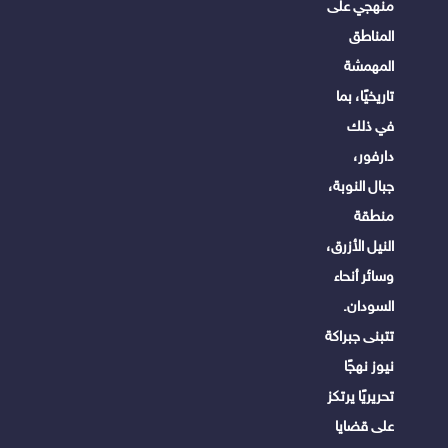
منهجي على
المناطق
المهمشة
تاريخيًا، بما
في ذلك
دارفور،
جبال النوبة،
منطقة
النيل الأزرق،
وسائر أنحاء
السودان.
تتبنى جبراكة
نيوز نهجًا
تحريريًا يرتكز
على قضايا