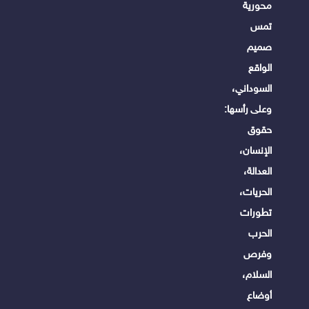
محورية
تمس
صميم
الواقع
السوداني،
وعلى رأسها:
حقوق
الإنسان،
العدالة،
الحريات،
تطورات
الحرب
وفرص
السلام،
أوضاع