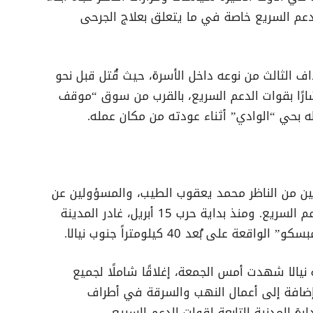
عم السريع خاصة في ما يتعلق بعلاج الجرحى
 الثالث من نوعه داخل الأسرة، حيث قُتل قبل نحو
رًا بقوات الدعم السريع، بالقرب من سوق “موقف
زله بحي “الوادي” أثناء عودته من مكان عمله.
بين من الناظر محمد يعقوب الطيب، والمسؤولين عن
استنفار أبناء القبيلة في صفوف قوات الدعم السريع. ومنذ بداية حرب 15 أبريل، غادر المدينة
ى بُعد 40 كيلومتراً جنوب نيالا.
 نيالا شهدت أمس الجمعة، إغلاقًا شاملًا لجميع
، إضافة إلى أعمال النهب والسرقة في أطراف
رة المدنية التابعة لقوات الدعم السريع.