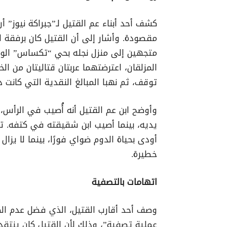
كشف أحد أبناء عم القتيل لـ”جبراكة نيوز”
مقصودة. وأشار إلى أن القتيل كان برفقة ا
متجهين إلى منزل نجله بحي “تكساس” الوا
المزلقان، اعترضتهما عربتان قتاليتان من ال
توقف، ثم نهبا المبالغ النقدية التي كانت دا
وأوضح ابن عم القتيل أنه أُصيب في الرأس،
يديه، بينما أصيب ابن شقيقته في كتفه. 
أودى بحياة الدوم ضواي فورًا، بينما لا يزال
خطيرة.
اتهامات بالتصفية
وصف أحد أقارب القتيل، الذي فضل عدم ال
عملية تصفية”، وذلك لأن القتيل كان ينتقد ف