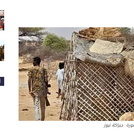
أ
رة: جبراكة نيوز