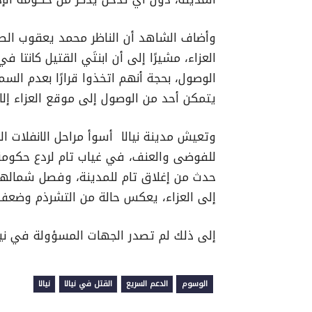
وأضاف الشاهد أن الناظر محمد يعقوب الط
العزاء، مشيرًا إلى أن ابنتَي القتيل كانتا ف
الوصول، بحجة أنهم اتخذوا قرارًا بعدم الس
يتمكن أحد من الوصول إلى موقع العزاء إلا
وتعيش مدينة نيالا أسوأ مراحل الانفلات ا
للفوضى والعنف، في غياب تام لردع حكومة ال
حدث من إغلاق تام للمدينة، وفصل شمالها 
إلى العزاء، يعكس حالة من التشرذم وضعف
إلى ذلك لم تصدر الجهات المسؤولة في نيالا
الوسوم
الدعم السريع
القتل في نيالا
نيالا