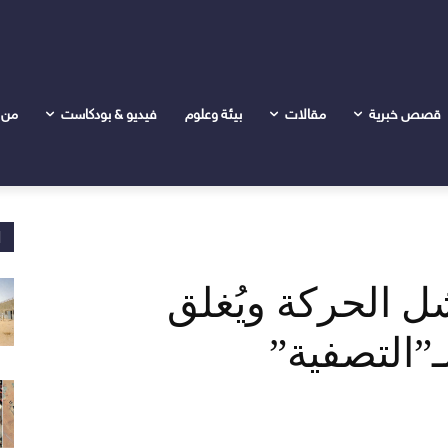
 المدينة.. واتهامات بـ"التصفية"
قصص خبرية
مقالات
بيئة وعلوم
فيديو & بودكاست
من 
ا
شل الحركة ويُغلق
ـ”التصفية”