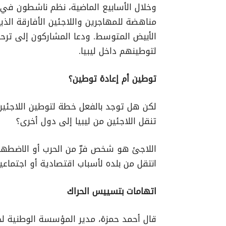
وخلال الأسابيع الماضية، نظم ناشطون ف
مناهضة للمهاجرين واللاجئين الأفارقة الذين 
الأبيض المتوسط. ودعا المشاركون إلى ترح
لتوطينهم داخل ليبيا.
توطين أم إعادة توطين؟
لكن هل توجد بالفعل خطة لتوطين اللاجئين ف
تنقل اللاجئين من ليبيا إلى دول أخرى؟
اللاجئ هو شخص فرّ من الحرب أو الاضطها
انتقل من بلده لأسباب اقتصادية أو اجتماعية
اتهامات بتسييس الحراك
قال أحمد حمزة، مدير المؤسسة الوطنية لح