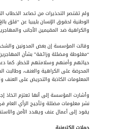
ولم تقتصر التحذيرات من تصاعد الخطاب ال
الوطنية لحقوق الإنسان بليبيا عن “قلق بال
والكراهية ضد المقيمين الأجانب والمهاجرين
وقالت المؤسسة إن بعض المدونين والشخصيا
“مغلوطة ومضللة وزائفة” بشأن المهاجرين
حياتهم وأمنهم وسلامتهم للخطر. كما دعت ا
المحرضة على الكراهية والعنف، وطالبت ا
المعلومات الكاذبة والتحريض على العنف والع
وأشارت المؤسسة إلى أنها تعتزم اتخاذ إج
نشر معلومات مضللة وتأجيج الرأي العام ف
يقود إلى أعمال عنف ويهدد الأمن والاستقرا
حملات إلكترونية