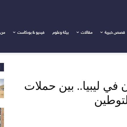
ن حملات التحريض ومزاعم التوطين
قصص خبرية
مقالات
بيئة وعلوم
فيديو & بودكاست
من 
ا
 في ليبيا.. بين حملات
توطين