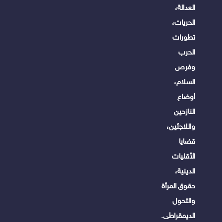
العدالة،
الحريات،
تطورات
الحرب
وفرص
السلام،
أوضاع
النازحين
واللاجئين،
قضايا
الأقليات
الدينية،
حقوق المرأة
والتحول
الديمقراطى.