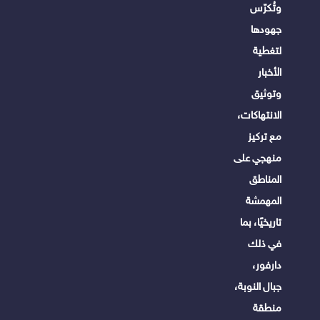
وتُكرّس
جهودها
لتغطية
الأخبار
وتوثيق
الانتهاكات،
مع تركيز
منهجي على
المناطق
المهمشة
تاريخيًا، بما
في ذلك
دارفور،
جبال النوبة،
منطقة