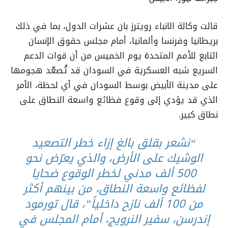
قالت وكالة الانباء رويترز بان عشرات الدول، بما في ذلك
بريطانيا وفرنسا وألمانيا، أمام مجلس حقوق الإنسان
التابع للأمم المتحدة يوم الخميس من أن قوات الدعم
السريع شبه العسكرية في السودان قد تُصعّد هجومها
على مدينة الأبيض بوسط السودان في أي لحظة، الأمر
الذي قد يؤدي إلى وقوع فظائع واسعة النطاق على
نطاق كبير.
“نشعر بقلق بالغ إزاء خطر التصعيد
الوشيك على الأرض، والذي يعرّض نحو
500 ألف مدني لخطر الوقوع ضحايا
لفظائع واسعة النطاق، من بينهم أكثر
من 100 ألف نازح داخلياً”، قال تورمود
إندرسن، سفير النرويج، أمام المجلس في