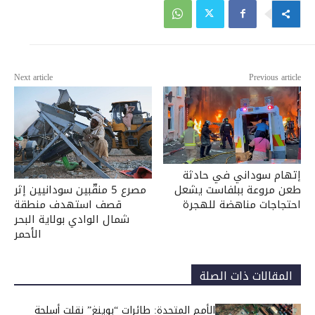
Next article
Previous article
إتهام سوداني في حادثة
مصرع 5 منقّبين سودانيين إثر
طعن مروعة ببلفاست يشعل
قصف استهدف منطقة
احتجاجات مناهضة للهجرة
شمال الوادي بولاية البحر
الأحمر
المقالات ذات الصلة
الأمم المتحدة: طائرات “بوينغ” نقلت أسلحة