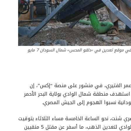
عامل يقوم بتشغيل آلة لفصل المواد الحاملة للذهب في موقع تعدين في «دلقو المحس» شمال السودان 7 مايو
مر الفتيري، في منشور على منصة “إكس”، إن
استهدف منطقة شمال الوادي بولاية البحر الأحمر
دانية نسبوا الهجوم إلى الجيش المصري.
 شنت، نحو الساعة الخامسة مساء الثلاثاء بتوقيت
السودان، غارات على منطقة منجم شمال الوادي لتعدين الذهب، ما أسفر عن مقتل 5 منقبين