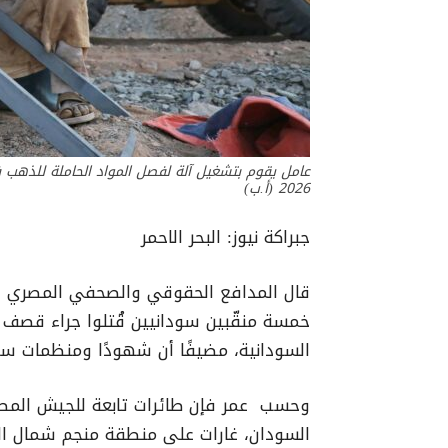
2026 (أ.ب)
جبراكة نيوز: البحر الاحمر
قال المدافع الحقوقي والصحفي المصري ع
خمسة منقّبين سودانيين قُتلوا جراء قصف 
السودانية، مضيفًا أن شهودًا ومنظمات سو
وحسب عمر فإن طائرات تابعة للجيش المصري