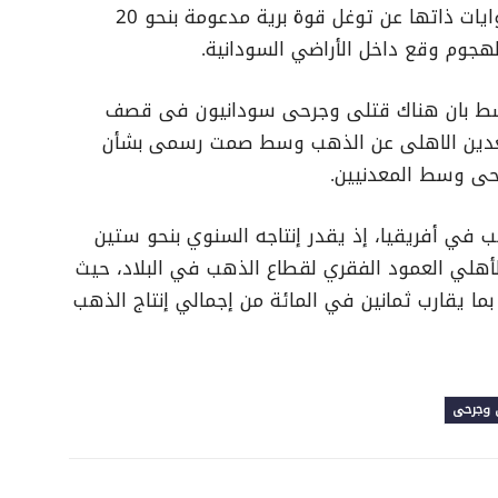
سودانيين وإصابة 10 آخرين. كما تحدثت الروايات ذاتها عن توغل قوة برية مدعومة بنحو 20
هجوم وقع داخل الأراضي السودانية.
وسط بان هناك قتلى وجرحى سودانيون فى قصف
تعدين الاهلى عن الذهب وسط صمت رسمى بشأن
حى وسط المعدنيين.
ب في أفريقيا، إذ يقدر إنتاجه السنوي بنحو ستين
لأهلي العمود الفقري لقطاع الذهب في البلاد، حيث
 يقارب ثمانين في المائة من إجمالي إنتاج الذهب
 وجرحى