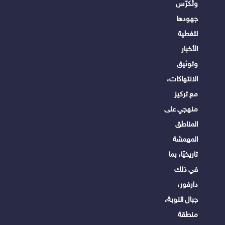
وتُكرّس
جهودها
لتغطية
الأخبار
وتوثيق
الانتهاكات،
مع تركيز
منهجي على
المناطق
المهمشة
تاريخيًا، بما
في ذلك
دارفور،
جبال النوبة،
منطقة