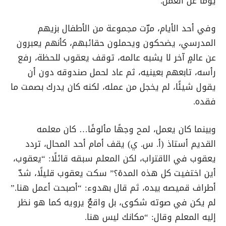
يومًا عن العمل.
وفي أحد الأيام، مرّت مجموعة من الأطفال بزيهم
المدرسي، يضحكون ويحملون حقائبهم، كأنهم يعبرون
عن عالمٍ آخر لا يشبه عالمه، توقف يعقوب للحظة، رفع
رأسه، تابعهم بعينيه، ثم عاد لحمل صندوقه دون أن
يقول شيئًا، لم يخجل من عمله، لكنه كان يدرك بصمت ما
فقده.
وبينما كان يعمل، لمح وجهًا مألوفًا… كان معلمه
القديم أستاذ (أ. س. ي) يقف أمام أحد المحال، تردد
يعقوب في الاقتراب، لكن المعلم سبقه قائلًا: “يعقوب،
أين اختفيت كل هذه المدة؟” سكت يعقوب قليلًا، شدّ
أطراف قميصه بيده، ثم قال بهدوء: “أصبحت أعمل هنا.”
لم يكن في صوته شكوى، بل واقعٌ يرويه كما هو نظر
إليه المعلم وقال: “مكانك ليس هنا.