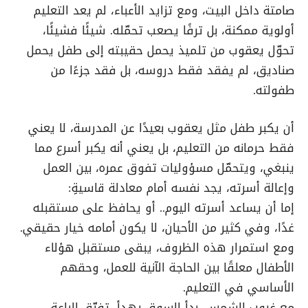
صامتة داخل البيت، ومع تزايد الأعباء، لم يعد التعليم
أولوية ممكنة، بل ترفًا يصعب تحمّله. شيئًا فشيئًا،
تحوّل يعقوب من تلميذ يحمل حقيبته إلى طفل يحمل
صناديق، لم يفقد فقط دروسه، بل فقد جزءًا من
طفولته.
أن يكبر طفل مثل يعقوب بعيدًا عن المدرسة، لا يعني
فقط حرمانه من التعليم، بل يعني أنه يكبر أسرع مما
ينبغي، ويتحمّل مسؤوليات تفوق عمره، بين العمل
وإعالة أسرته، يجد نفسه أمام معادلة قاسيةِِ:
إما أن يساعد أسرته اليوم.. أو يحافظ على مستقبله
غدًا، وفي كثير من الأحيان، لا يكون أمامه خيار حقيقي.
ومع استمرار هذه الظروف، يبقى مستقبل هؤلاء
الأطفال معلقًا بين الحاجة الآنية للعمل، وحقهم
الأساسي في التعليم.
مع غروب الشمس، بدأ السوق يهدأ، تفرّق الباعة،