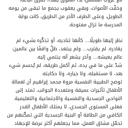
وخفّت الأصوات، وبقي يعقوب يجمع ما تبقى من يومه
الطويل، وعلى الطرف الآخر من الطريق، كانت بوابة
المدرسة ما تزال مفتوحة.
نظر إليها طويلًا… كأنها تناديه، أو تذكّره بشيء لم
يغادره. لم يقترب… ولم يبتعد، ظلّ واقفًا بين عالمين:
عالم يعيشه… وآخر يشعر أنه ينتمي إليه.
شدّ على ما في يده، ثم أكمل طريقه، لم يُحسم شيء
بعد، لا مستقبله، ولا خياره، ولا حكايته.
توضح الطبيبة النفسية مروة محمد إبراهيم أن لعمالة
الأطفال تأثيرات عميقة ومتعددة الجوانب، تمتد إلى
النواحي الجسدية والنفسية والاجتماعية والتعليمية.
فعلى المستوى الجسدي، لا يمتلك الأطفال القدر
الكافي من الطاقة أو البنية الجسدية التي تمكّنهم من
تحمّل مشاق العمل، مما يجعلهم أكثر عرضة للإجهاد