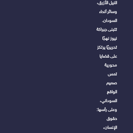
النيل الأزرق،
وسائر أنحاء
السودان.
تتبنى جبراكة
نيوز نهجًا
تحريريًا يرتكز
على قضايا
محورية
تمس
صميم
الواقع
السوداني،
وعلى رأسها:
حقوق
الإنسان،