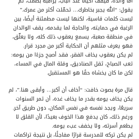
أما والده، فيقف أحيانًا عند الباب، يراقبه بصمت، ثم
يقول: “الله يجبر بخاطرك… تحمّلت أكثر من عمرك.”
ليست كلمات قاسية، لكنها ليست مطمئنة أيضًا، بين
الرغبة في حمايته، والحاجة لما يقدمه، يقف الوالدان
في منطقة صعبة، يسمع يعقوب ذلك كله، ولا يعلّق،
فهو يعرف مثلهم أن الحكاية أكبر من مجرد قرار.
لم يكن يعقوب يخاف الفقر، فقد أصبح جزءًا من يومه:
تعب الصباح، ثقل الصناديق، وقلة المال في المساء،
لكن ما كان يخشاه حقًا هو المستقبل.
قال مرة بصوت خافت: “أخاف أن أكبر… وأبقى هنا.”، لم
يكن يخاف يومه بقدر ما يخاف غده، أن تمر السنوات
سريعًا، ويجد نفسه في نفس المكان، دون طريق آخر.
ورغم ذلك، كان يدفع هذا الخوف بعيدًا، لأن القلق لا
يطعم أسرته، ولا يخفف عبء يومه.
لم يكن تركه للمدرسة قرارًا مفاجئًا، بل نتيجة تراكمات