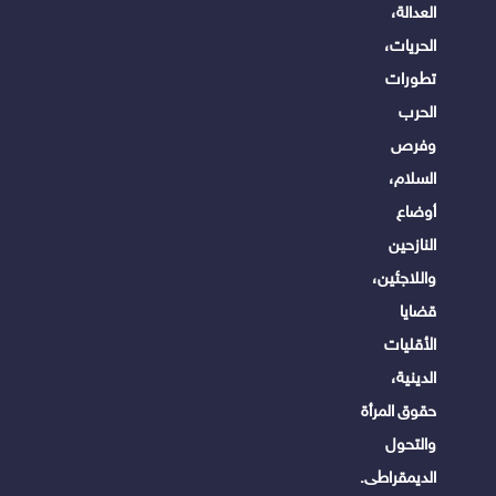
العدالة،
الحريات،
تطورات
الحرب
وفرص
السلام،
أوضاع
النازحين
واللاجئين،
قضايا
الأقليات
الدينية،
حقوق المرأة
والتحول
الديمقراطى.