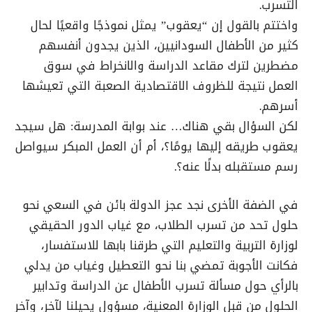
التسرب.
واختتم بالقول إن “يعقوب” يمثل نموذجًا واقعيًا لحال
كثير من الأطفال السودانيين، الذين يجدون أنفسهم
مضطرين لترك مقاعد الدراسة والانخراط في سوق
العمل نتيجة للظروف الاقتصادية الصعبة التي تعيشها
أسرهم.
لكن السؤال بقي هناك… عند بوابة المدرسة: هل سيجد
يعقوب طريقه إليها يومًا؟، أم أن العمل المبكر سيواصل
رسم مستقبله بدلًا عنه؟.
في الضفة الأخرى نجد عجز الدولة بائن في السعي نحو
حلول تحد من تسرب الطلاب، مع غياب الدور الحقيقي
لوزارة التربية والتعليم التي طرقنا بابها للاستفسار،
فكانت الأجوبة تمضي بنا نحو التعطيل وغياب من يدلي
بالرأي حول مسألة تسرب الأطفال عن الدراسة وتدابير
الحلول من قبل الوزارة المعنية، مسؤول يحيلنا لآخر، وآخر