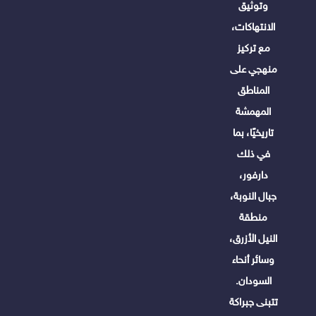
وتوثيق
الانتهاكات،
مع تركيز
منهجي على
المناطق
المهمشة
تاريخيًا، بما
في ذلك
دارفور،
جبال النوبة،
منطقة
النيل الأزرق،
وسائر أنحاء
السودان.
تتبنى جبراكة