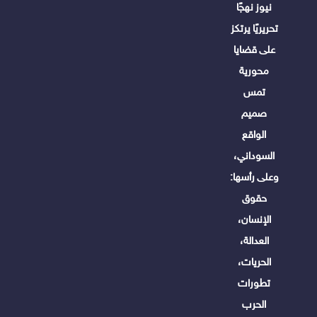
نيوز نهجًا
تحريريًا يرتكز
على قضايا
محورية
تمس
صميم
الواقع
السوداني،
وعلى رأسها:
حقوق
الإنسان،
العدالة،
الحريات،
تطورات
الحرب