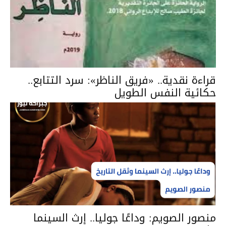
قراءة نقدية.. «فريق الناظر»: سرد التتابع..
حكائية النفس الطويل
منصور الصويم: وداعًا جوليا.. إرث السينما