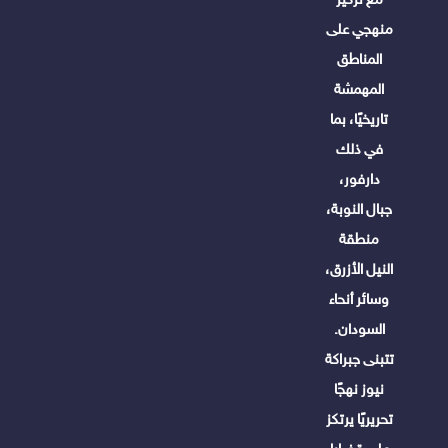
منهجي على
المناطق
المهمشة
تاريخيًا، بما
في ذلك
دارفور،
جبال النوبة،
منطقة
النيل الأزرق،
وسائر أنحاء
السودان.
تتبنى جبراكة
نيوز نهجًا
تحريريًا يرتكز