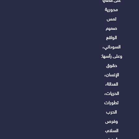
على قضايا
محورية
تمس
صميم
الواقع
السوداني،
وعلى رأسها:
حقوق
الإنسان،
العدالة،
الحريات،
تطورات
الحرب
وفرص
السلام،