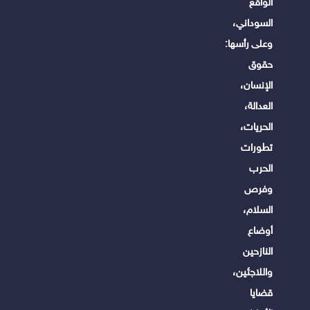
الواقع
السوداني،
وعلى رأسها:
حقوق
الإنسان،
العدالة،
الحريات،
تطورات
الحرب
وفرص
السلام،
أوضاع
النازحين
واللاجئين،
قضايا