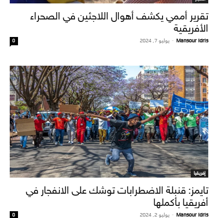
تقرير أممي يكشف أهوال اللاجئين في الصحراء
الأفريقية
Mansour Idris
-
يوليو 7, 2024
0
إفريقيا
تايمز: قنبلة الاضطرابات توشك على الانفجار في
أفريقيا بأكملها
Mansour Idris
-
يوليو 2, 2024
0