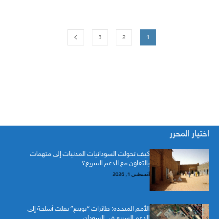
3
2
1
اختيار المحرر
كيف تحولت السودانيات المدنيات إلى متهمات
بالتعاون مع الدعم السريع؟
أغسطس 1, 2026
الأمم المتحدة: طائرات “بوينغ” نقلت أسلحة إلى
الدعم السريع في السودان