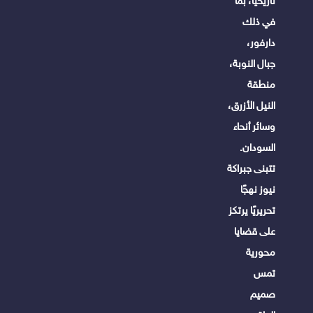
تاريخيًا، بما
في ذلك
دارفور،
جبال النوبة،
منطقة
النيل الأزرق،
وسائر أنحاء
السودان.
تتبنى جبراكة
نيوز نهجًا
تحريريًا يرتكز
على قضايا
محورية
تمس
صميم