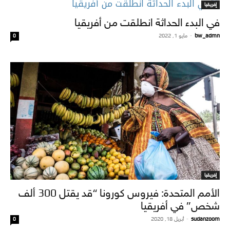
إفريقيا
في البدء الحداثة انطلقت من أفريقيا
bw_admn
-
مايو 1, 2022
0
إفريقيا
الأمم المتحدة: فيروس كورونا “قد يقتل 300 ألف
شخص” في أفريقيا
sudanzoom
-
أبريل 18, 2020
0