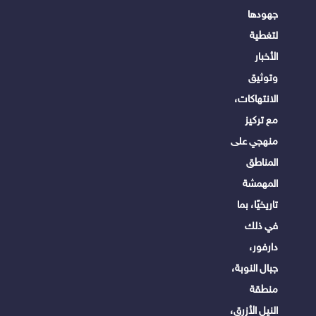
جهودها
لتغطية
الأخبار
وتوثيق
الانتهاكات،
مع تركيز
منهجي على
المناطق
المهمشة
تاريخيًا، بما
في ذلك
دارفور،
جبال النوبة،
منطقة
النيل الأزرق،