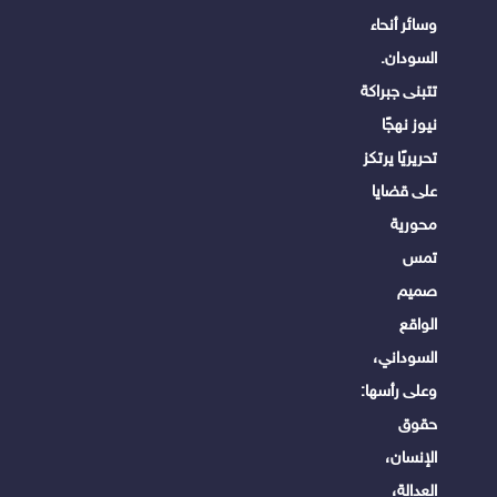
وسائر أنحاء
السودان.
تتبنى جبراكة
نيوز نهجًا
تحريريًا يرتكز
على قضايا
محورية
تمس
صميم
الواقع
السوداني،
وعلى رأسها:
حقوق
الإنسان،
العدالة،