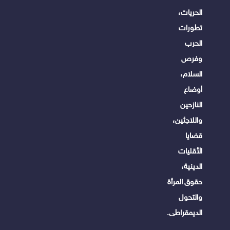
الحريات،
تطورات
الحرب
وفرص
السلام،
أوضاع
النازحين
واللاجئين،
قضايا
الأقليات
الدينية،
حقوق المرأة
والتحول
الديمقراطى.