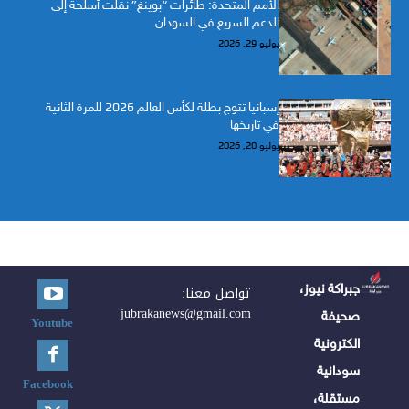
الأمم المتحدة: طائرات “بوينغ” نقلت أسلحة إلى
الدعم السريع في السودان
يوليو 29, 2026
إسبانيا تتوج بطلة لكأس العالم 2026 للمرة الثانية
في تاريخها
يوليو 20, 2026
جبراكة نيوز،
تواصل معنا:
jubrakanews@gmail.com
صحيفة
Youtube
الكترونية
سودانية
Facebook
مستقلة،