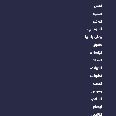
تمس
صميم
الواقع
السوداني،
وعلى رأسها:
حقوق
الإنسان،
العدالة،
الحريات،
تطورات
الحرب
وفرص
السلام،
أوضاع
النازحين