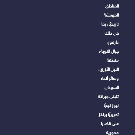
المناطق
المهمشة
تاريخيًا، بما
في ذلك
دارفور،
جبال النوبة،
منطقة
النيل الأزرق،
وسائر أنحاء
السودان.
تتبنى جبراكة
نيوز نهجًا
تحريريًا يرتكز
على قضايا
محورية