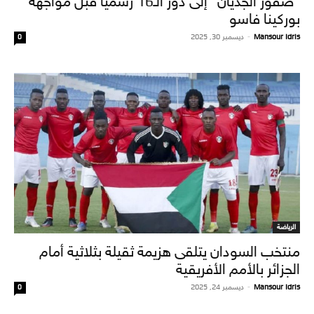
“صقور الجديان” إلى دور الـ16 رسميًا قبل مواجهة
بوركينا فاسو
Mansour Idris
-
ديسمبر 30, 2025
0
الرياضة
منتخب السودان يتلقى هزيمة ثقيلة بثلاثية أمام
الجزائر بالأمم الأفريقية
Mansour Idris
-
ديسمبر 24, 2025
0