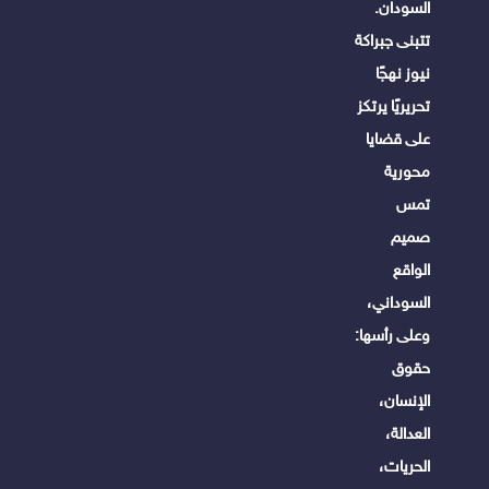
السودان.
تتبنى جبراكة
نيوز نهجًا
تحريريًا يرتكز
على قضايا
محورية
تمس
صميم
الواقع
السوداني،
وعلى رأسها:
حقوق
الإنسان،
العدالة،
الحريات،