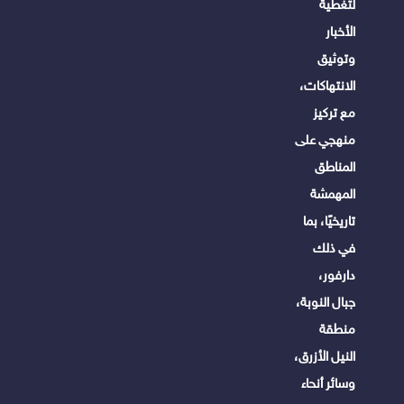
لتغطية
الأخبار
وتوثيق
الانتهاكات،
مع تركيز
منهجي على
المناطق
المهمشة
تاريخيًا، بما
في ذلك
دارفور،
جبال النوبة،
منطقة
النيل الأزرق،
وسائر أنحاء