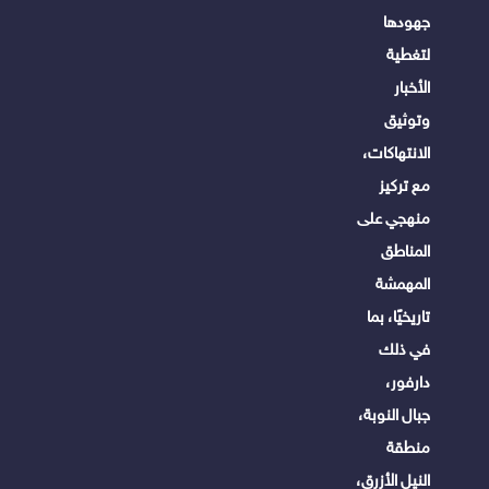
جهودها
لتغطية
الأخبار
وتوثيق
الانتهاكات،
مع تركيز
منهجي على
المناطق
المهمشة
تاريخيًا، بما
في ذلك
دارفور،
جبال النوبة،
منطقة
النيل الأزرق،