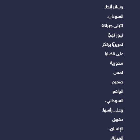
وسائر أنحاء
السودان.
تتبنى جبراكة
نيوز نهجًا
تحريريًا يرتكز
على قضايا
محورية
تمس
صميم
الواقع
السوداني،
وعلى رأسها:
حقوق
الإنسان،
العدالة،