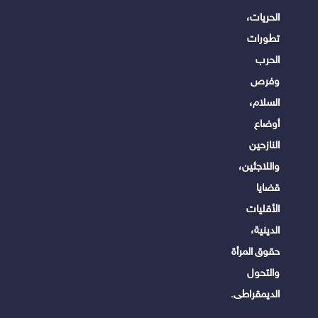
الحريات،
تطورات
الحرب
وفرص
السلام،
أوضاع
النازحين
واللاجئين،
قضايا
الأقليات
الدينية،
حقوق المرأة
والتحول
الديمقراطى.