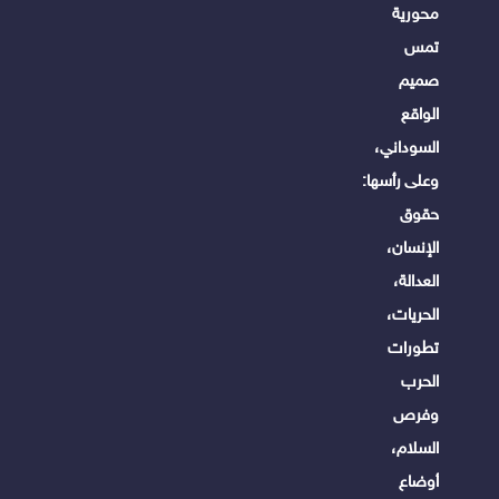
محورية
تمس
صميم
الواقع
السوداني،
وعلى رأسها:
حقوق
الإنسان،
العدالة،
الحريات،
تطورات
الحرب
وفرص
السلام،
أوضاع