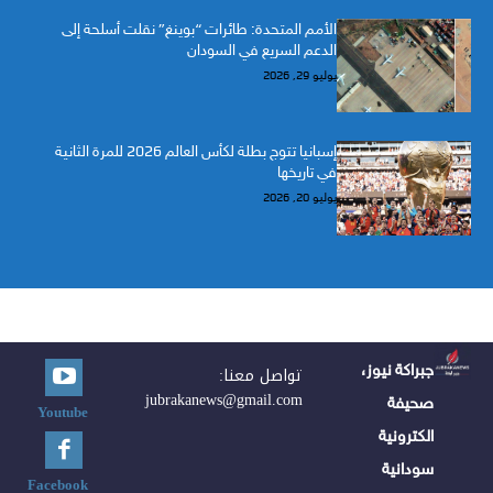
الأمم المتحدة: طائرات “بوينغ” نقلت أسلحة إلى
الدعم السريع في السودان
يوليو 29, 2026
إسبانيا تتوج بطلة لكأس العالم 2026 للمرة الثانية
في تاريخها
يوليو 20, 2026
جبراكة نيوز،
تواصل معنا:
jubrakanews@gmail.com
صحيفة
Youtube
الكترونية
سودانية
Facebook