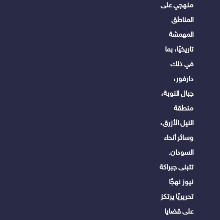
منهجي على
المناطق
المهمشة
تاريخيًا، بما
في ذلك
دارفور،
جبال النوبة،
منطقة
النيل الأزرق،
وسائر أنحاء
السودان.
تتبنى جبراكة
نيوز نهجًا
تحريريًا يرتكز
على قضايا