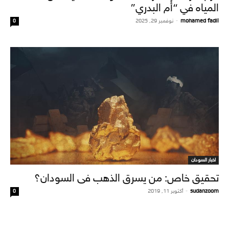
المياه في “أُم البدري”
mohamed fadil
-
نوفمبر 29, 2025
0
اخبار السودان
تحقيق خاص: من يسرق الذهب فى السودان؟
sudanzoom
-
أكتوبر 11, 2019
0