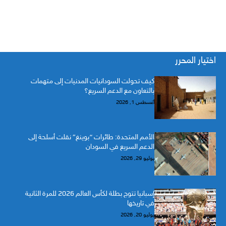
اختيار المحرر
كيف تحولت السودانيات المدنيات إلى متهمات
بالتعاون مع الدعم السريع؟
أغسطس 1, 2026
الأمم المتحدة: طائرات “بوينغ” نقلت أسلحة إلى
الدعم السريع في السودان
يوليو 29, 2026
إسبانيا تتوج بطلة لكأس العالم 2026 للمرة الثانية
في تاريخها
يوليو 20, 2026