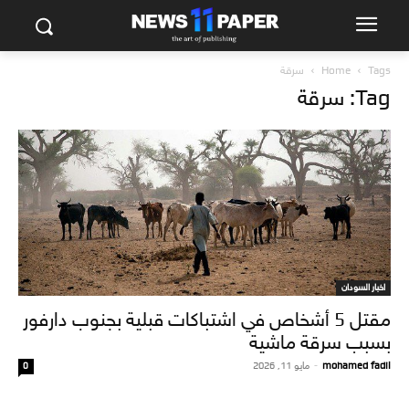
Tags
Home
سرقة
Tag: سرقة
اخبار السودان
مقتل 5 أشخاص في اشتباكات قبلية بجنوب دارفور
بسبب سرقة ماشية
mohamed fadil
-
مايو 11, 2026
0