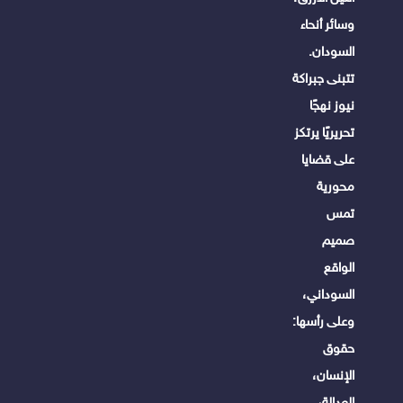
وسائر أنحاء
السودان.
تتبنى جبراكة
نيوز نهجًا
تحريريًا يرتكز
على قضايا
محورية
تمس
صميم
الواقع
السوداني،
وعلى رأسها:
حقوق
الإنسان،
العدالة،