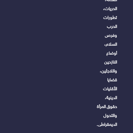
الحريات،
تطورات
الحرب
وفرص
السلام،
أوضاع
النازحين
واللاجئين،
قضايا
الأقليات
الدينية،
حقوق المرأة
والتحول
الديمقراطى.