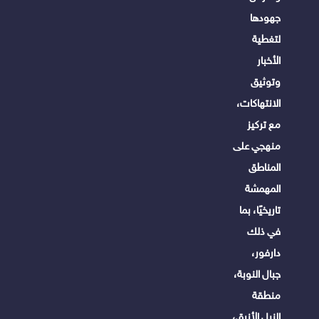
جهودها
لتغطية
الأخبار
وتوثيق
الانتهاكات،
مع تركيز
منهجي على
المناطق
المهمشة
تاريخيًا، بما
في ذلك
دارفور،
جبال النوبة،
منطقة
النيل الأزرق،