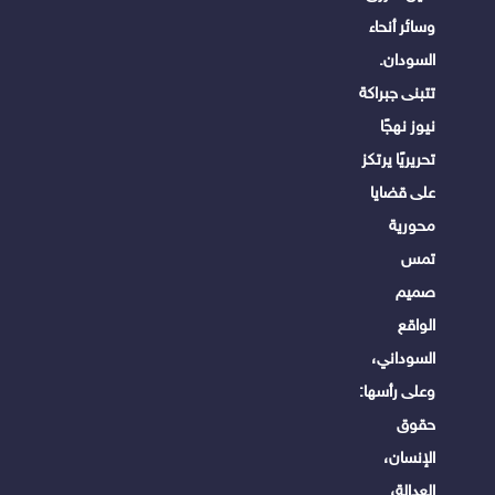
وسائر أنحاء
السودان.
تتبنى جبراكة
نيوز نهجًا
تحريريًا يرتكز
على قضايا
محورية
تمس
صميم
الواقع
السوداني،
وعلى رأسها:
حقوق
الإنسان،
العدالة،