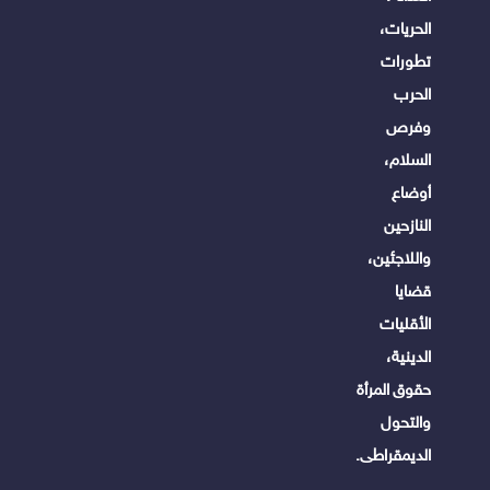
الحريات،
تطورات
الحرب
وفرص
السلام،
أوضاع
النازحين
واللاجئين،
قضايا
الأقليات
الدينية،
حقوق المرأة
والتحول
الديمقراطى.