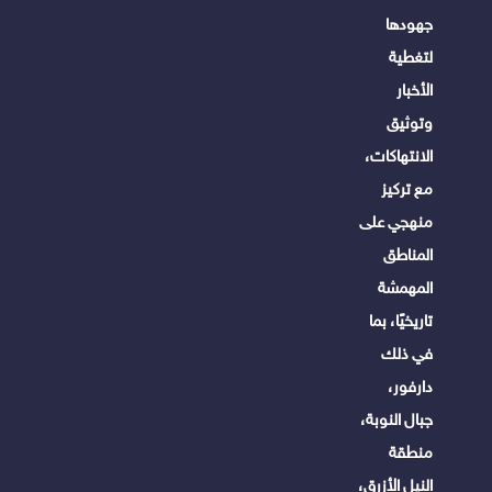
جهودها
لتغطية
الأخبار
وتوثيق
الانتهاكات،
مع تركيز
منهجي على
المناطق
المهمشة
تاريخيًا، بما
في ذلك
دارفور،
جبال النوبة،
منطقة
النيل الأزرق،