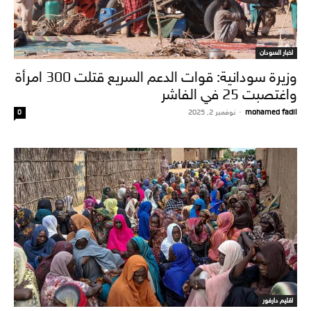
اخبار السودان
وزيرة سودانية: قوات الدعم السريع قتلت 300 امرأة
واغتصبت 25 في الفاشر
mohamed fadil
-
نوفمبر 2, 2025
0
اقليم دارفور