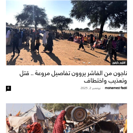
اقليم دارفور
ناجون من الفاشر يروون تفاصيل مروعة .. قتل
وتعذيب واختطاف
mohamed fadil
-
نوفمبر 2, 2025
0