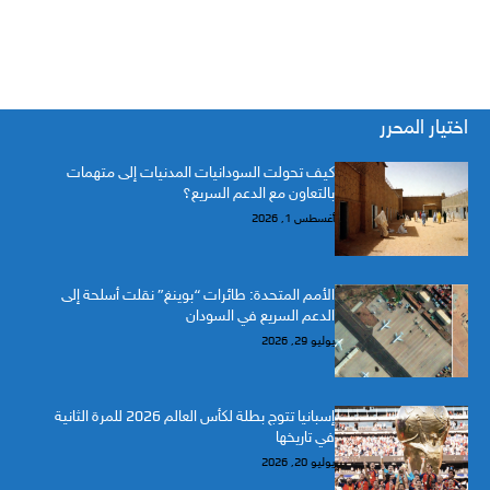
اختيار المحرر
كيف تحولت السودانيات المدنيات إلى متهمات
بالتعاون مع الدعم السريع؟
أغسطس 1, 2026
الأمم المتحدة: طائرات “بوينغ” نقلت أسلحة إلى
الدعم السريع في السودان
يوليو 29, 2026
إسبانيا تتوج بطلة لكأس العالم 2026 للمرة الثانية
في تاريخها
يوليو 20, 2026