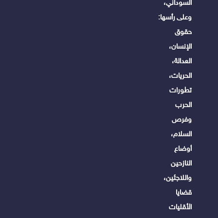
السوداني،
وعلى رأسها:
حقوق
الإنسان،
العدالة،
الحريات،
تطورات
الحرب
وفرص
السلام،
أوضاع
النازحين
واللاجئين،
قضايا
الأقليات