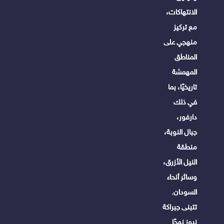
الانتهاكات،
مع تركيز
منهجي على
المناطق
المهمشة
تاريخيًا، بما
في ذلك
دارفور،
جبال النوبة،
منطقة
النيل الأزرق،
وسائر أنحاء
السودان.
تتبنى جبراكة
نيوز نهجًا