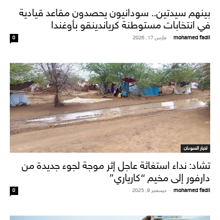
بينهم سيدتين.. سودانيون يحصدون مقاعد قيادية
في انتخابات مستوطنة كرياندينقو بأوغندا
mohamed fadil
-
مارس 17, 2026
0
اخبار السودان
تشاد: نداء استغاثة عاجل إثر موجة لجوء جديدة من
دارفور إلى مخيم “كارياري”
mohamed fadil
-
ديسمبر 9, 2025
0