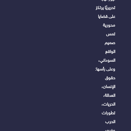
تحريريًا يرتكز
على قضايا
محورية
تمس
صميم
الواقع
السوداني،
وعلى رأسها:
حقوق
الإنسان،
العدالة،
الحريات،
تطورات
الحرب
وفرص