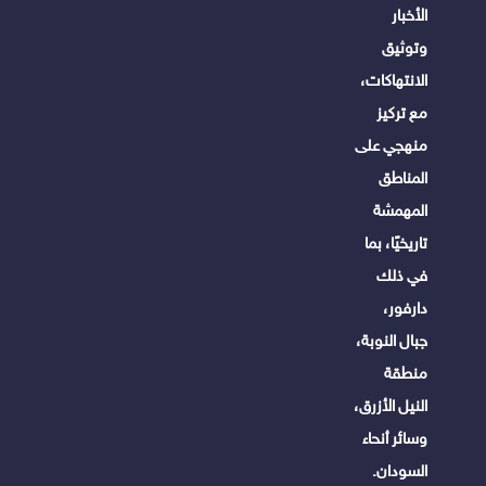
الأخبار
وتوثيق
الانتهاكات،
مع تركيز
منهجي على
المناطق
المهمشة
تاريخيًا، بما
في ذلك
دارفور،
جبال النوبة،
منطقة
النيل الأزرق،
وسائر أنحاء
السودان.