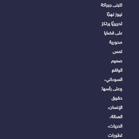
تتبنى جبراكة
نيوز نهجًا
تحريريًا يرتكز
على قضايا
محورية
تمس
صميم
الواقع
السوداني،
وعلى رأسها:
حقوق
الإنسان،
العدالة،
الحريات،
تطورات