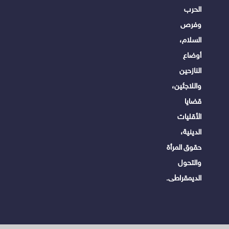
الحرب
وفرص
السلام،
أوضاع
النازحين
واللاجئين،
قضايا
الأقليات
الدينية،
حقوق المرأة
والتحول
الديمقراطى.