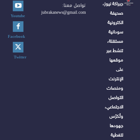
جبراكة نيوز،
تواصل معنا:
jubrakanews@gmail.com
صحيفة
Youtube
الكترونية
سودانية
Facebook
مستقلة،
تنشط عبر
Twitter
موقعها
على
الإنترنت
ومنصات
التواصل
الاجتماعي،
وتُكرّس
جهودها
لتغطية