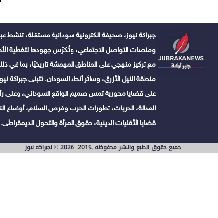
جبراكة نيوز، صحيفة الكترونية سودانية مستقلة، تنشط عبر
ومنصات التواصل الاجتماعي، وتُكرّس جهودها لتغطية الأخبا
مع تركيز منهجي على المناطق المهمشة تاريخيًا، بما في ذلك 
منطقة النيل الأزرق، وسائر أنحاء السودان. تتبنى جبراكة نيوز ن
على قضايا محورية تمس صميم الواقع السوداني، وعلى رأس
العدالة، الحريات، تطورات الحرب وفرص السلام، أوضاع النا
قضايا الأقليات الدينية، حقوق المرأة والتحول الديمقراطى.
جميع حقوق الطبع والنشر محفوظة ,2019- 2026 © لجبراكة نيوز