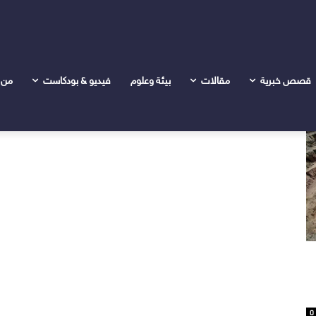
قصص خبرية
مقالات
بيئة وعلوم
فيديو & بودكاست
من 
0