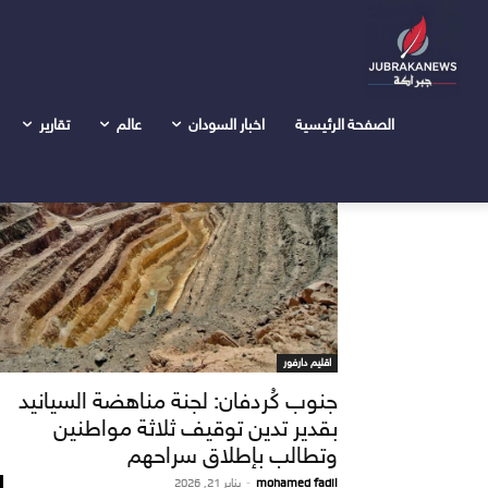
Tags
Home
محلية قدير
Tag: محلية قدير
الصفحة الرئيسية
اخبار السودان
عالم
تقارير
اقليم دارفور
جنوب كُردفان: لجنة مناهضة السيانيد
بقدير تدين توقيف ثلاثة مواطنين
وتطالب بإطلاق سراحهم
mohamed fadil
-
يناير 21, 2026