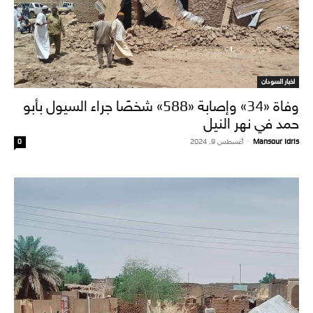
اخبار السودان
وفاة «34» وإصابة «588» شخصًا جراء السيول بأبو
حمد في نهر النيل
Mansour Idris
-
أغسطس 9, 2024
0