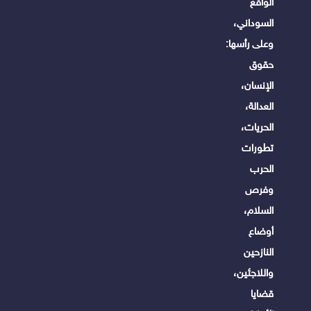
الواقع
السوداني،
وعلى رأسها:
حقوق
الإنسان،
العدالة،
الحريات،
تطورات
الحرب
وفرص
السلام،
أوضاع
النازحين
واللاجئين،
قضايا