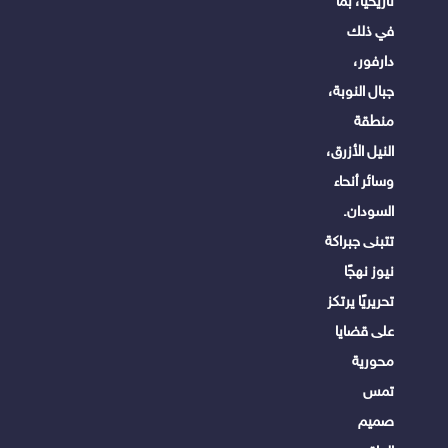
تاريخيًا، بما
في ذلك
دارفور،
جبال النوبة،
منطقة
النيل الأزرق،
وسائر أنحاء
السودان.
تتبنى جبراكة
نيوز نهجًا
تحريريًا يرتكز
على قضايا
محورية
تمس
صميم